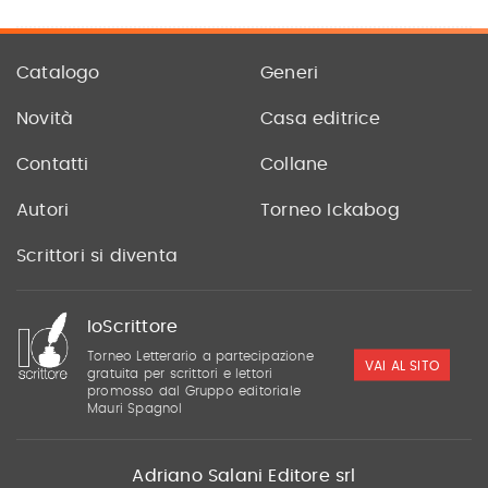
Catalogo
Generi
Novità
Casa editrice
Contatti
Collane
Autori
Torneo Ickabog
Scrittori si diventa
IoScrittore
Torneo Letterario a partecipazione
VAI AL SITO
gratuita per scrittori e lettori
promosso dal Gruppo editoriale
Mauri Spagnol
Adriano Salani Editore srl