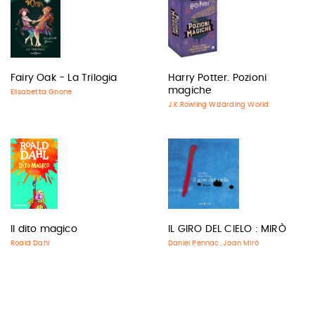
Fairy Oak - La Trilogia
Harry Potter. Pozioni
magiche
Elisabetta Gnone
J.K.Rowling Wizarding World
Il dito magico
IL GIRO DEL CIELO : MIRÒ
Roald Dahl
Daniel Pennac
Joan Miró
,