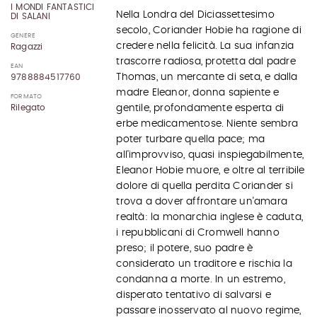
I MONDI FANTASTICI
Nella Londra del Diciassettesimo
DI SALANI
secolo, Coriander Hobie ha ragione di
GENERE
credere nella felicità. La sua infanzia
Ragazzi
trascorre radiosa, protetta dal padre
EAN
Thomas, un mercante di seta, e dalla
9788884517760
madre Eleanor, donna sapiente e
FORMATO
Rilegato
gentile, profondamente esperta di
erbe medicamentose. Niente sembra
poter turbare quella pace; ma
all'improvviso, quasi inspiegabilmente,
Eleanor Hobie muore, e oltre al terribile
dolore di quella perdita Coriander si
trova a dover affrontare un'amara
realtà: la monarchia inglese è caduta,
i repubblicani di Cromwell hanno
preso; il potere, suo padre è
considerato un traditore e rischia la
condanna a morte. In un estremo,
disperato tentativo di salvarsi e
passare inosservato al nuovo regime,