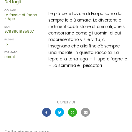
Dettagli
COLLANA
Le più belle favole di Esopo sono da
Le favole di Esopo
- Ape
sempre le più amate. Le divertenti e
indimenticabili storie di animali, che si
EAN
9788861885967
comportano come gli uomini di cui
rappresentano vizi e virtù, ci
PAGINE
16
insegnano che alla fine c'è sempre
una morale. In questa raccolta: La
FORMATO
ebook
lepre e la tartaruga – Il lupo e l’agnello
– La scimmia e i pescatori
CONDIVIDI