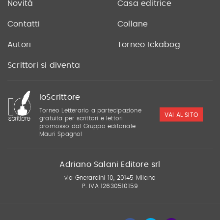
Novità
Casa editrice
Contatti
Collane
Autori
Torneo Ickabog
Scrittori si diventa
IoScrittore
Torneo Letterario a partecipazione
VAI AL SITO
gratuita per scrittori e lettori
promosso dal Gruppo editoriale
Mauri Spagnol
Adriano Salani Editore srl
via Gherardini 10, 20145 Milano
P. IVA 12630510159