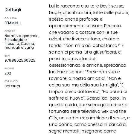
Lui le racconta e tu te le bevi: scuse,
Dettagli
bugie, giustificazioni, tutte belle parole,
COLLANA
spesso anche profonde e
FEMMINILI
apparentemente sensate. Peccato
GENERE
che vadano a cozzare con le sue
Narrativa generale,
azioni, che invece urlano, chiaro e
Psicologia e
filosofia, Cucina,
tondo: "Non mi piaci abbastanza!" E
manuali e varia
se non ci pensa lui a giustificarti, ci
EAN
pensi tu, arrovellandoti,
9788862560825
ossessionando le amiche, sprecando
PAGINE
lacrime e sonno: "Forse non vuole
202
rovinare la nostra amicizia", "Non è
FORMATO
colpa sua, ma della sua famiglia", "È
Brossura
troppo preso dal lavoro", "Ha paura di
soffrire di nuovo". Scendi dal pero! In
questa guida, due sceneggiatori della
fortunata serie televisiva Sex and the
City, un uomo, ex campione di scuse, e
una donna, campionessa in carica di
seghe mentali, insegnano come