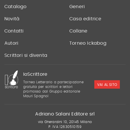
Catalogo
Generi
Novità
Casa editrice
Contatti
Collane
Autori
Torneo Ickabog
Scrittori si diventa
IoScrittore
Torneo Letterario a partecipazione
VAI AL SITO
gratuita per scrittori e lettori
promosso dal Gruppo editoriale
Mauri Spagnol
Adriano Salani Editore srl
via Gherardini 10, 20145 Milano
P. IVA 12630510159