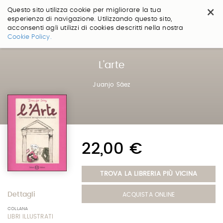
×
Questo sito utilizza cookie per migliorare la tua
esperienza di navigazione. Utilizzando questo sito,
acconsenti agli utilizzi di cookies descritti nella nostra
Salta
Cookie Policy.
ai
contenuti.
|
L'arte
Salta
alla
Juanjo Sáez
navigazione
22,00 €
TROVA LA LIBRERIA PIÙ VICINA
Dettagli
ACQUISTA ONLINE
COLLANA
LIBRI ILLUSTRATI