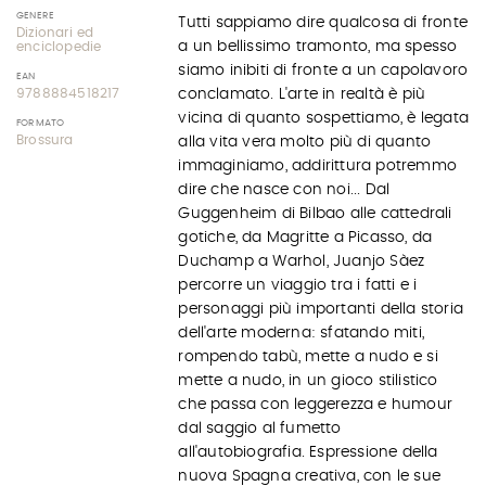
GENERE
Tutti sappiamo dire qualcosa di fronte
Dizionari ed
a un bellissimo tramonto, ma spesso
enciclopedie
siamo inibiti di fronte a un capolavoro
EAN
9788884518217
conclamato. L'arte in realtà è più
vicina di quanto sospettiamo, è legata
FORMATO
Brossura
alla vita vera molto più di quanto
immaginiamo, addirittura potremmo
dire che nasce con noi... Dal
Guggenheim di Bilbao alle cattedrali
gotiche, da Magritte a Picasso, da
Duchamp a Warhol, Juanjo Sàez
percorre un viaggio tra i fatti e i
personaggi più importanti della storia
dell'arte moderna: sfatando miti,
rompendo tabù, mette a nudo e si
mette a nudo, in un gioco stilistico
che passa con leggerezza e humour
dal saggio al fumetto
all'autobiografia. Espressione della
nuova Spagna creativa, con le sue