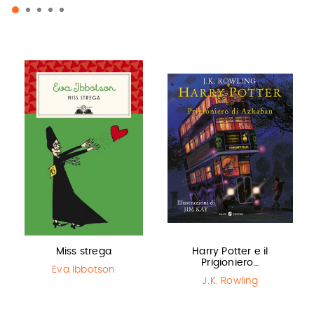
Miss strega
Harry Potter e il
Prigioniero…
Eva Ibbotson
J.K. Rowling