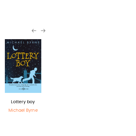
Lottery boy
Il Libro della
La bambina
Polvere
che salvò il…
Michael Byrne
Philip Pullman
Matt Haig
,
Chris Mould