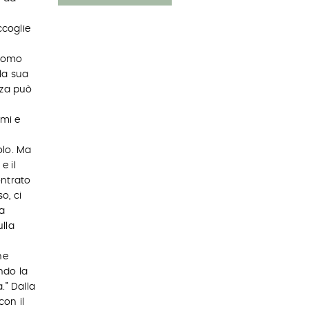
ccoglie
 uomo
la sua
zza può
smi e
olo. Ma
e il
ontrato
o, ci
a
ulla
he
ndo la
.” Dalla
con il