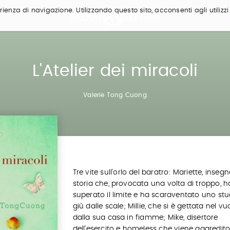
ienza di navigazione. Utilizzando questo sito, acconsenti agli utilizzi
L'Atelier dei miracoli
Valerie Tong Cuong
Tre vite sull'orlo del baratro: Mariette, inseg
storia che, provocata una volta di troppo, h
superato il limite e ha scaraventato uno st
giù dalle scale; Millie, che si è gettata nel vu
dalla sua casa in fiamme; Mike, disertore
dell'esercito e homeless che viene aggredit