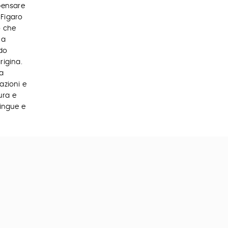
pensare
 Figaro
o che
na
do
rigina.
Ha
azioni e
ura e
lingue e