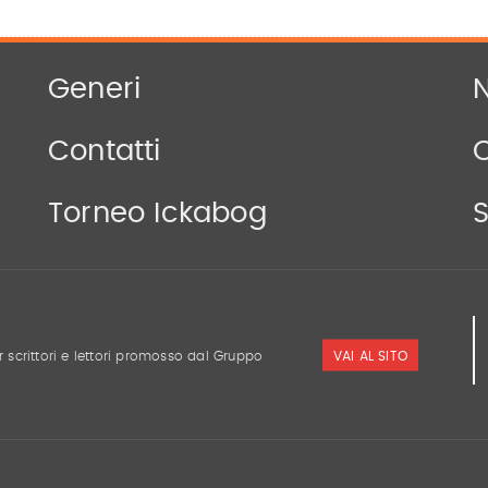
Generi
N
Contatti
Torneo Ickabog
S
VAI AL SITO
r scrittori e lettori promosso dal Gruppo