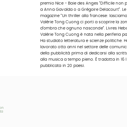
premio Nice - Baie des Anges “Difficile non 
a Anna Gavalda o a Grégoire Delacourt”. Le
magazine “Un thriller alla francese: lasciam
Valérie Tong Cuong ci porti a scoprire la zo
d’ombra che ognuno nasconde”. Livres Heb
Valérie Tong Cuong è nata nella periferia pa
Ha studiato letteratura e scienze politiche. 
lavorato otto anni nel settore delle comunic
della pubblicità prima di dedicarsi alla scritt
alla musica a tempo pieno. È tradotta in 16 
pubblicata in 20 paesi.
on
ta