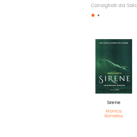
Consigliati da Sal
Olga di carta -
L'ultimo lupo
Sirene
Jum…
mannaro in
Monica
città
Rametta
Elisabetta
Gnone
Guido Quarzo