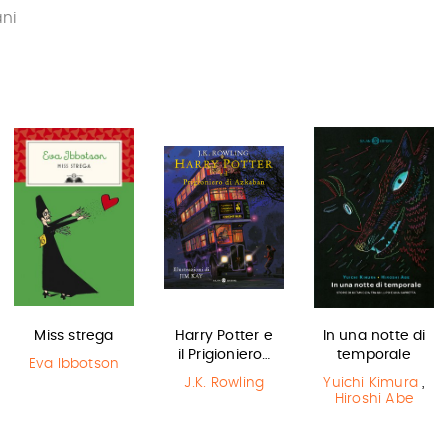
ani
Miss strega
Harry Potter e
In una notte di
il Prigioniero…
temporale
Eva Ibbotson
J.K. Rowling
Yuichi Kimura
,
Hiroshi Abe