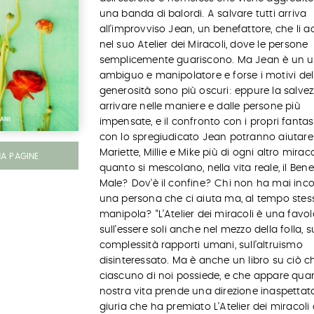
una banda di balordi. A salvare tutti arriva
all'improvviso Jean, un benefattore, che li a
nel suo Atelier dei Miracoli, dove le persone
semplicemente guariscono. Ma Jean è un
ambiguo e manipolatore e forse i motivi del
generosità sono più oscuri: eppure la salve
arrivare nelle maniere e dalle persone più
impensate, e il confronto con i propri fanta
con lo spregiudicato Jean potranno aiutare
Mariette, Millie e Mike più di ogni altro mirac
MA PAGINE
quanto si mescolano, nella vita reale, il Bene 
Male? Dov’è il confine? Chi non ha mai inc
una persona che ci aiuta ma, al tempo stess
manipola? “L’Atelier dei miracoli è una favol
sull’essere soli anche nel mezzo della folla, s
complessità rapporti umani, sull’altruismo
disinteressato. Ma è anche un libro su ciò c
ciascuno di noi possiede, e che appare qua
nostra vita prende una direzione inaspettata
giuria che ha premiato L’Atelier dei miracoli 