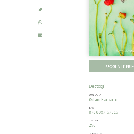
SFOGLIA LE PRI
Dettagli
COLLANA
Salani Romanzi
EAN
9788867157525
PAGINE
250
FORMATO