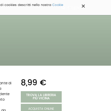
×
 di cookies descritti nella nostra
Cookie
Cerca ...
8,99 €
nante di
a
udente
TROVA LA LIBRERIA
PIÙ VICINA
oto
ACQUISTA ONLINE
o da