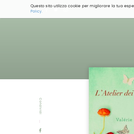
Questo sito utilizza cookie per migliorare la tua esper
Policy.
Salta
ai
contenuti.
|
Salta
alla
navigazione
Condividi