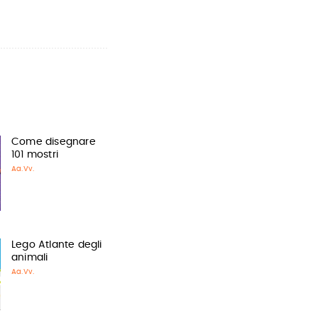
Come disegnare
101 mostri
Aa.Vv.
Lego Atlante degli
animali
Aa.Vv.