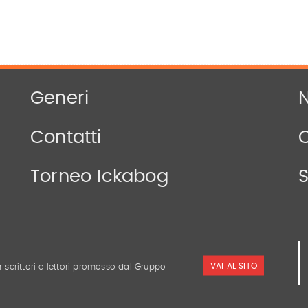
Generi
N
Contatti
Torneo Ickabog
S
VAI AL SITO
r scrittori e lettori promosso dal Gruppo