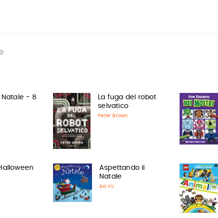
e
 Natale - 8
La fuga del robot
selvatico
Peter Brown
Halloween
Aspettando il
Natale
Aa.Vv.