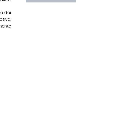
a dai
otiva,
mento,