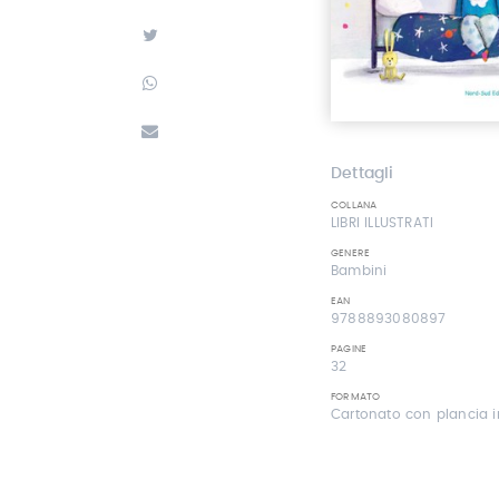
Dettagli
COLLANA
LIBRI ILLUSTRATI
GENERE
Bambini
EAN
9788893080897
PAGINE
32
FORMATO
Cartonato con plancia i