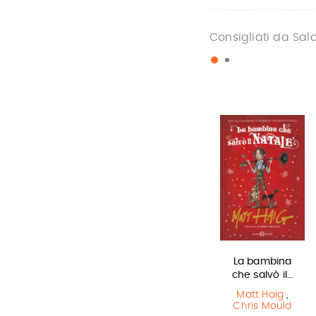
Consigliati da Sal
Il Libro della
In una notte di
La bambina
Polvere
temporale
che salvò il…
Philip Pullman
Yuichi Kimura
,
Matt Haig
,
Hiroshi Abe
Chris Mould