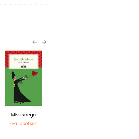
Miss strega
Olga di carta -
Sirene
Jum…
Eva Ibbotson
Monica
Rametta
Elisabetta
Gnone