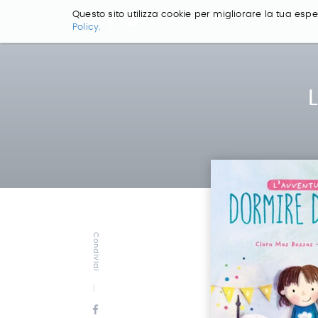
Questo sito utilizza cookie per migliorare la tua esper
Policy.
Salta
ai
contenuti.
|
Salta
alla
navigazione
Condividi