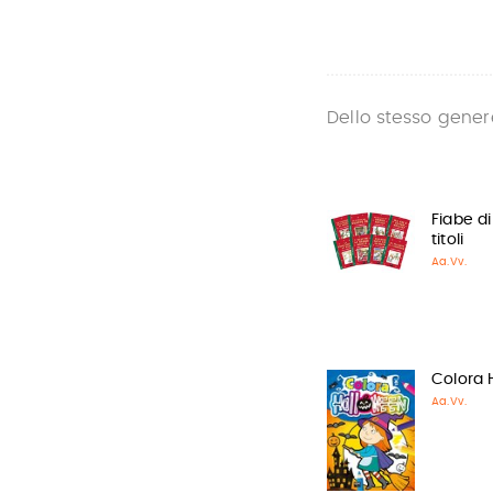
Dello stesso gener
Fiabe di
titoli
Aa.Vv.
Colora 
Aa.Vv.