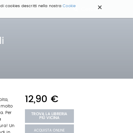
×
 di cookies descritti nella nostra
Cookie
Cerca ...
i
12,90 €
lta,
È molto
a. Per
TROVA LA LIBRERIA
PIÙ VICINA
a
ura! Un
ACQUISTA ONLINE
di, in