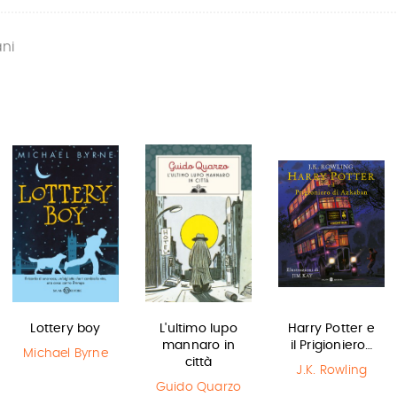
ani
Lottery boy
L'ultimo lupo
Harry Potter e
mannaro in
il Prigioniero…
Michael Byrne
città
J.K. Rowling
Guido Quarzo