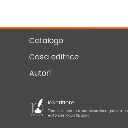
Catalogo
Casa editrice
Autori
IoScrittore
Torneo Letterario a partecipazione gratuita pe
editoriale Mauri Spagnol