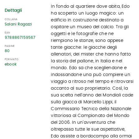
In fondo al quartiere dove abita, Edo
Dettagli
ha scoperto un luogo magico: un
edificio in costruzione destinato a
COLLANA
Salani Ragazzi
ospitare un museo del calcio. Tra gli
EAN
oggetti e le fotografie che ne
9788867159567
riempiono le stanze, sono appese
PAGINE
tante giacche: le giacche degli
80
allenatori, dei mister che hanno fatto
FORMATO
la storia del pallone, in Italia e nel
ebook
mondo. Edo sa che scegliendone e
indossandone una può compiere un
viaggio a ritroso nel tempo e ritrovarsi
accanto al suo proprietario. Così, la
sua scelta nell'anno dei Mondiali cade
sulla giacca di Marcello Lippi, il
Commissario Tecnico della Nazionale
vittoriosa al Campionato del Mondo
del 2006. In un'avventura che
oltrepassa tutte le sue aspettative,
Edo assiste a bordocampo alla ormai