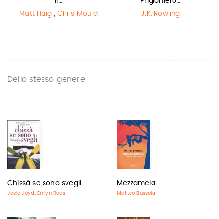
il…
Prigioniero…
Matt Haig
,
Chris Mould
J.K. Rowling
Dello stesso genere
Chissà se sono svegli
Mezzamela
Josie Lloyd
Emlyn Rees
Matteo Bussola
,