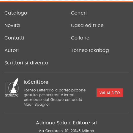
Catalogo
Generi
Novità
Casa editrice
Contatti
Collane
Autori
Torneo Ickabog
Scrittori si diventa
IoScrittore
Torneo Letterario a partecipazione
VAI AL SITO
gratuita per scrittori e lettori
promosso dal Gruppo editoriale
Mauri Spagnol
Adriano Salani Editore srl
via Gherardini 10, 20145 Milano