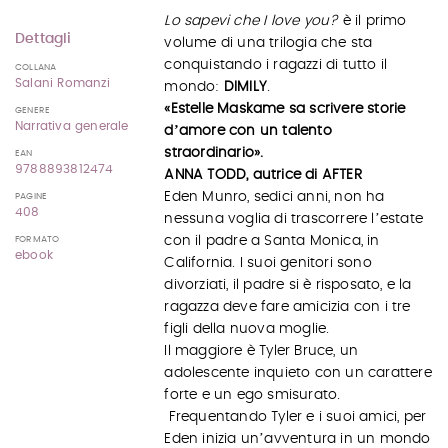
Lo sapevi che I love you?
è il primo
Dettagli
volume di una trilogia che sta
conquistando i ragazzi di tutto il
COLLANA
Salani Romanzi
mondo:
DIMILY
.
«Estelle Maskame sa scrivere storie
GENERE
Narrativa generale
dʼamore con un talento
straordinario».
EAN
9788893812474
ANNA TODD, autrice di AFTER
Eden Munro, sedici anni, non ha
PAGINE
408
nessuna voglia di trascorrere lʼestate
con il padre a Santa Monica, in
FORMATO
ebook
California. I suoi genitori sono
divorziati, il padre si è risposato, e la
ragazza deve fare amicizia con i tre
figli della nuova moglie.
Il maggiore è Tyler Bruce, un
adolescente inquieto con un carattere
forte e un ego smisurato.
Frequentando Tyler e i suoi amici, per
Eden inizia unʼavventura in un mondo