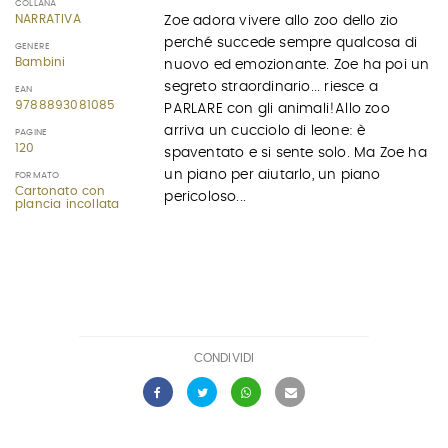
COLLANA
NARRATIVA
Zoe adora vivere allo zoo dello zio
perché succede sempre qualcosa di
GENERE
Bambini
nuovo ed emozionante. Zoe ha poi un
segreto straordinario... riesce a
EAN
9788893081085
PARLARE con gli animali!Allo zoo
arriva un cucciolo di leone: è
PAGINE
120
spaventato e si sente solo. Ma Zoe ha
un piano per aiutarlo, un piano
FORMATO
Cartonato con
pericoloso...
plancia incollata
CONDIVIDI