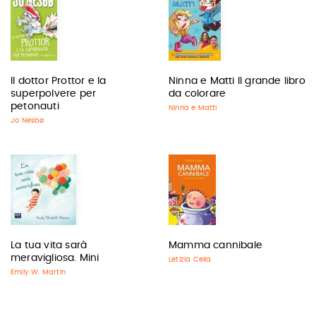
Il dottor Prottor e la
Ninna e Matti Il grande libro
superpolvere per
da colorare
petonauti
Ninna e Matti
Jo Nesbø
La tua vita sarà
Mamma cannibale
meravigliosa. Mini
Letizia Cella
Emily W. Martin