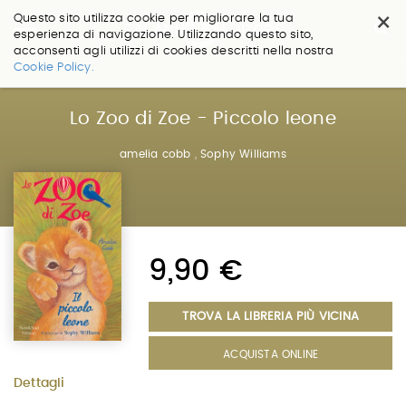
×
Questo sito utilizza cookie per migliorare la tua
esperienza di navigazione. Utilizzando questo sito,
acconsenti agli utilizzi di cookies descritti nella nostra
Salta
Cookie Policy.
ai
contenuti.
|
Lo Zoo di Zoe - Piccolo leone
Salta
alla
amelia cobb
,
Sophy Williams
navigazione
9,90 €
TROVA LA LIBRERIA PIÙ VICINA
ACQUISTA ONLINE
Dettagli