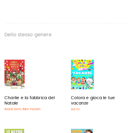
Dello stesso genere
Charlie e la fabbrica del
Colora e gioca le tue
Natale
vacanze
Roald Dahl
Rikin Parekh
Aa.Vv.
,