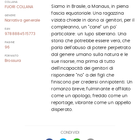
COLLANA
Siamo in Brasile, a Manaus, in piena
FUORI COLLANA
fascia equatoriale. Una ragazzina
GENERE
viziata chiede in dono ai genitori, per il
Narrativa generale
compleanno, un "cane" un po'
EAN
particolare: un lupo siberiano. Una
9788884515773
storia che potrebbe essere vera, che
PAGINE
96
parla dell'abuso di potere perpetrato
dal genere umano sulla natura e le
FORMATO
Brossura
sue risorse, ma prima di tutto
dell'incapacità dei genitori di
rispondere "no" a dei figli che
finiscono per credersi onnipotenti. Un
romanzo breve, fulminante e affilato
come un apologo, freddo come un
reportage, vibrante come un appello
disperato.
CONDIVIDI