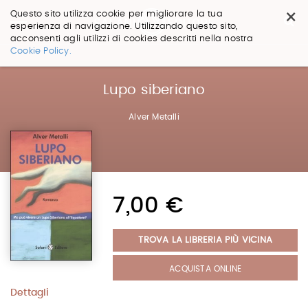
×
Questo sito utilizza cookie per migliorare la tua
esperienza di navigazione. Utilizzando questo sito,
acconsenti agli utilizzi di cookies descritti nella nostra
Salta
Cookie Policy.
ai
contenuti.
|
Lupo siberiano
Salta
alla
Alver Metalli
navigazione
7,00 €
TROVA LA LIBRERIA PIÙ VICINA
ACQUISTA ONLINE
Dettagli