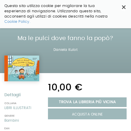
×
Questo sito utilizza cookie per migliorare la tua
esperienza di navigazione. Utilizzando questo sito,
acconsenti agli utilizzi di cookies descritti nella nostra
Salta
Cookie Policy.
ai
contenuti.
|
Ma le pulci dove fanno la popò?
Salta
alla
Daniela Kulot
navigazione
10,00 €
Dettagli
TROVA LA LIBRERIA PIÙ VICINA
COLLANA
LIBRI ILLUSTRATI
ACQUISTA ONLINE
GENERE
Bambini
EAN