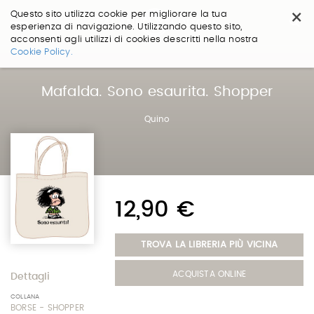
×
Questo sito utilizza cookie per migliorare la tua
esperienza di navigazione. Utilizzando questo sito,
acconsenti agli utilizzi di cookies descritti nella nostra
Salta
Cookie Policy.
ai
contenuti.
|
Mafalda. Sono esaurita. Shopper
Salta
alla
Quino
navigazione
12,90 €
TROVA LA LIBRERIA PIÙ VICINA
ACQUISTA ONLINE
Dettagli
COLLANA
BORSE - SHOPPER