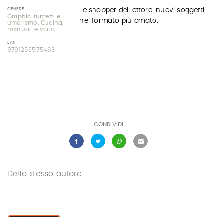
GENERE
Le shopper del lettore: nuovi soggetti
Graphic, fumetti e
nel formato più amato.
umorismo, Cucina,
manuali e varia
EAN
9791259575463
CONDIVIDI
Dello stesso autore