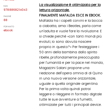
La visualizzazione è ottimizzata per la
EAN
9788868214043
lettura orizzontale.
FINALMENTE MAFALDA ESCE IN EBOOK.
PAGINE
88
Mafalda ha i capelli corvini e la bocca
a ciabatta, ama i Beatles, parla come
FORMATO
ebook
un’adulta e vuole fare la rivoluzione. E
si chiede perché «con tanti mondi più
evoluti, io sono dovuta nascere
proprio in questo?» Per festeggiare i
50 anni della bambina dallo spirito
ribelle, profondamente preoccupata
per l'umanità e per la pace nel mondo,
Magazzini Salani propone una
riedizione dell’opera omnia di di Quino
in una nuova versione orizzontale,
uguale a quella originale argentina.
Per la prima volta quindi potrai
leggere o rileggere in formato digitale
tutte le sue avventure a fumetti,
ottimizzate per tutti i principali device.