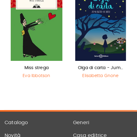
Miss strega
Olga di carta - Jum…
Eva Ibbotson
Elisabetta Gnone
Catalogo
Generi
Novità
Casa editrice