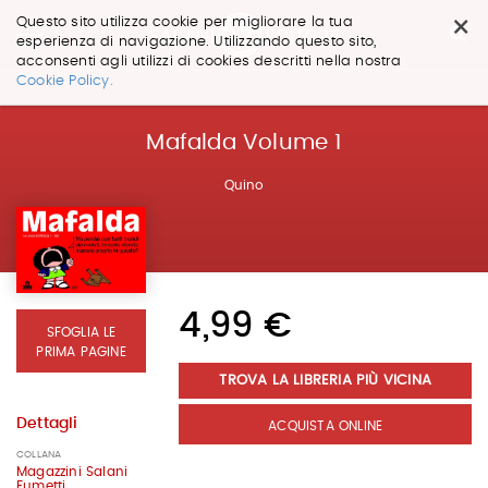
×
Questo sito utilizza cookie per migliorare la tua
esperienza di navigazione. Utilizzando questo sito,
acconsenti agli utilizzi di cookies descritti nella nostra
Salta
Cookie Policy.
ai
contenuti.
|
Mafalda Volume 1
Salta
alla
Quino
navigazione
4,99 €
SFOGLIA LE
PRIMA PAGINE
TROVA LA LIBRERIA PIÙ VICINA
Dettagli
ACQUISTA ONLINE
COLLANA
Magazzini Salani
Fumetti