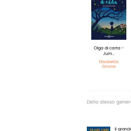
L'ultimo lupo
Miss strega
Olga di carta -
mannaro in
Jum…
Eva Ibbotson
città
Elisabetta
Gnone
Guido Quarzo
Dello stesso gener
Il grand