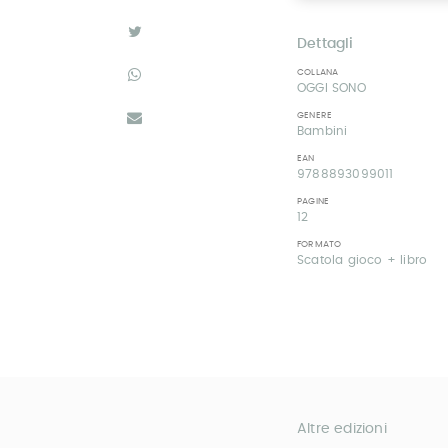
Dettagli
COLLANA
OGGI SONO
GENERE
Bambini
EAN
9788893099011
PAGINE
12
FORMATO
Scatola gioco + libro
Altre edizioni