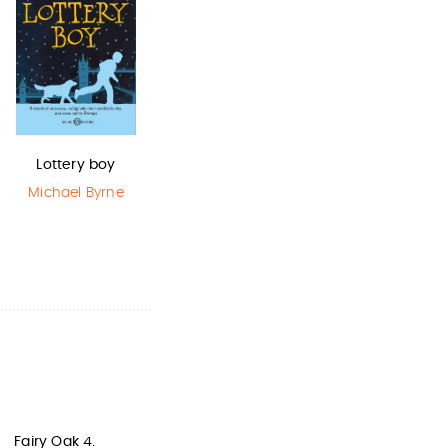
Lottery boy
Harry Potter e
La bambina
il Prigioniero…
che salvò il…
Michael Byrne
J.K. Rowling
Matt Haig
,
Chris Mould
Fairy Oak 4.