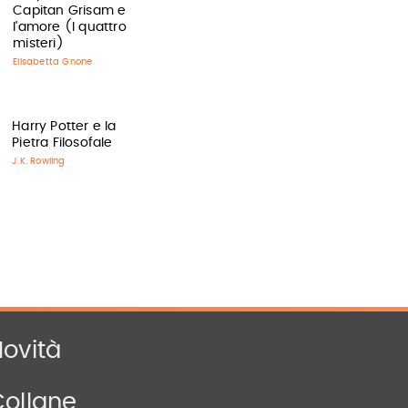
Capitan Grisam e
l'amore (I quattro
misteri)
Elisabetta Gnone
Harry Potter e la
Pietra Filosofale
J.K. Rowling
ovità
Collane