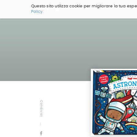
Questo sito utilizza cookie per migliorare la tua esper
Policy.
Salta
ai
contenuti.
|
Salta
alla
navigazione
Condividi