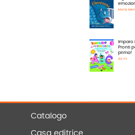
emozion
María Men
Imparo 
Pronti p
prima!
Aa.Vv.
Catalogo
Casa editrice