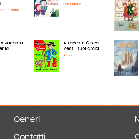
i
Ben Mantle
éndez-Ponte
in vacanza.
Attacca e Gioca.
er la
Vesti i tuoi amici
Aa.Vv.
Generi
N
Contatti