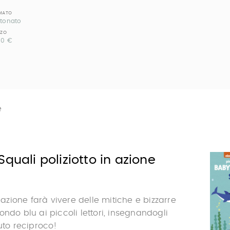
MATO
tonato
ZZO
90 €
e
Squali poliziotto in azione
n azione farà vivere delle mitiche e bizzarre
ondo blu ai piccoli lettori, insegnandogli
iuto reciproco!