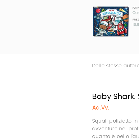
FOR
Car
PRE
16,
Dello stesso autor
Baby Shark. 
Aa.Vv.
Squali poliziotto i
avventure nel prof
quanto è bello l'a