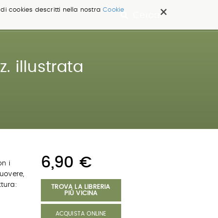
×
 di cookies descritti nella nostra
Cookie
Cerca ...
 illustrata
6,90 €
n i
uovere,
ttura:
TROVA LA LIBRERIA
PIÙ VICINA
ACQUISTA ONLINE