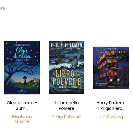
ani
Olga di carta -
Il Libro della
Harry Potter e
Jum…
Polvere
il Prigioniero…
Elisabetta
Philip Pullman
J.K. Rowling
Gnone