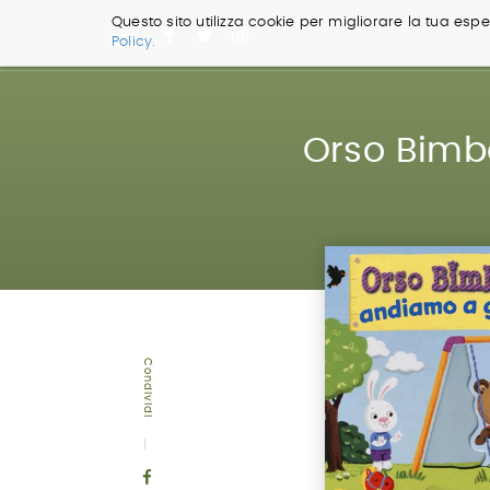
Questo sito utilizza cookie per migliorare la tua esper
Policy.
Salta
ai
contenuti.
|
Orso Bimbo
Salta
alla
navigazione
Condividi