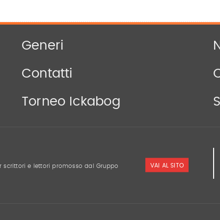
Generi
N
Contatti
Torneo Ickabog
S
VAI AL SITO
r scrittori e lettori promosso dal Gruppo