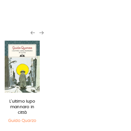
L'ultimo lupo
In una notte di
Sirene
mannaro in
temporale
Monica
città
Rametta
Yuichi Kimura
,
Hiroshi Abe
Guido Quarzo