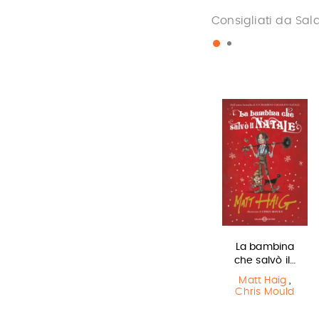
Consigliati da Sal
Miss strega
Lottery boy
La bambina
che salvò il…
Eva Ibbotson
Michael Byrne
Matt Haig
,
Chris Mould