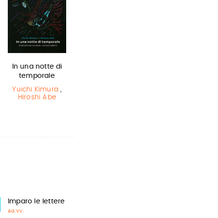
In una notte di
Lottery boy
L'ultimo lupo
temporale
mannaro in
Michael Byrne
città
Yuichi Kimura
,
Hiroshi Abe
Guido Quarzo
Imparo le lettere
Aa.Vv.