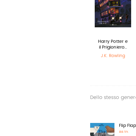
Sirene
Olga di carta -
Harry Potter e
Jum…
il Prigioniero…
Monica
Rametta
Elisabetta
J.K. Rowling
Gnone
Dello stesso gener
Flip Fla
Aa.Vv.