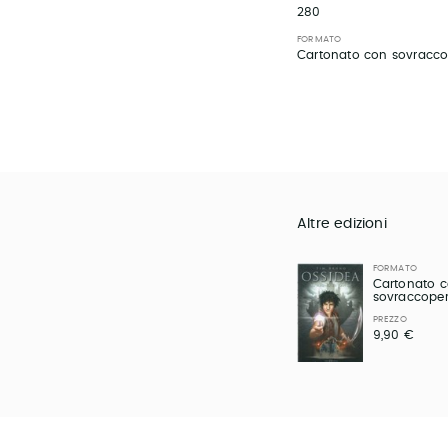
280
FORMATO
Cartonato con sovracco
Altre edizioni
FORMATO
Cartonato 
sovraccoper
PREZZO
9,90 €