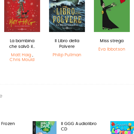
La bambina
Il Libro della
Miss strega
che salvò il…
Polvere
Eva Ibbotson
Matt Haig
,
Philip Pullman
Chris Mould
e
p Frozen
Il GGG Audiolibro
CD