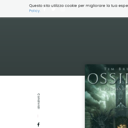
Questo sito utilizza cookie per migliorare la tua esper
Policy.
Salta
ai
contenuti.
|
Salta
alla
navigazione
Condividi