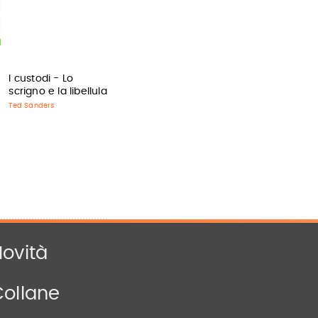
I custodi - Lo
scrigno e la libellula
Ted Sanders
ovità
Collane