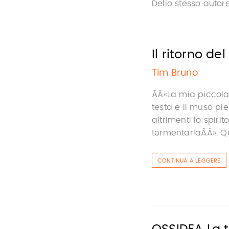
Dello stesso autor
Il ritorno d
Tim Bruno
ÃÂ«La mia piccola
testa e il muso pie
altrimenti lo spiri
tormentarlaÃÂ». Qu
CONTINUA A LEGGERE