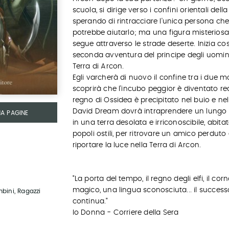
scuola, si dirige verso i confini orientali della 
sperando di rintracciare l'unica persona ch
potrebbe aiutarlo; ma una figura misteriosa
segue attraverso le strade deserte. Inizia cos
seconda avventura del principe degli uomini
Terra di Arcon.
Egli varcherà di nuovo il confine tra i due m
scoprirà che l'incubo peggior è diventato real
regno di Ossidea è precipitato nel buio e nel
David Dream dovrà intraprendere un lungo 
MA PAGINE
in una terra desolata e irriconoscibile, abita
popoli ostili, per ritrovare un amico perduto
riportare la luce nella Terra di Arcon.
"La porta del tempo, il regno degli elfi, il cor
magico, una lingua sconosciuta... il success
mbini, Ragazzi
continua."
Io Donna - Corriere della Sera