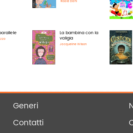
Roald Dahl
parallele
La bambina con la
valigia
azzo
Jacqueline Wilson
Generi
N
Contatti