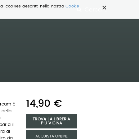
×
 di cookies descritti nella nostra
Cookie
Cerca ...
14,90 €
Dream è
 della
i
TROVA LA LIBRERIA
PIÙ VICINA
arla il
ra di
ACQUISTA ONLINE
ito da