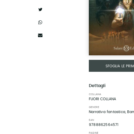
SFOGLIA LE PRI
Dettagli
COLLANA
FUORI COLLANA
GENERE
Narrativa fantastica, Ba
EAN
9788862564571
PAGINE