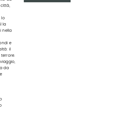
città,
e
 lo
ì la
 nella
ondi e
tà: il
 terrore.
viaggio,
ta da
 e
no
o