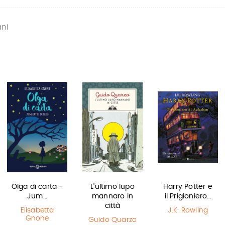
ani
Olga di carta -
L'ultimo lupo
Harry Potter e
Jum…
mannaro in
il Prigioniero…
città
Elisabetta
J.K. Rowling
Gnone
Guido Quarzo