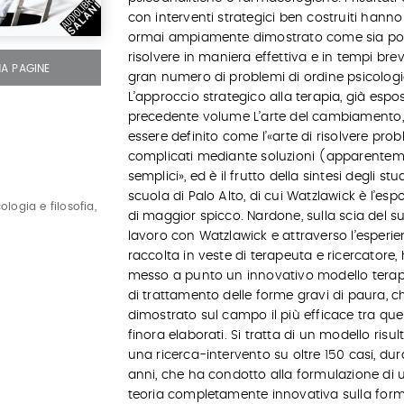
con interventi strategici ben costruiti hanno 
ormai ampiamente dimostrato come sia pos
risolvere in maniera effettiva e in tempi brev
MA PAGINE
gran numero di problemi di ordine psicologi
L’approccio strategico alla terapia, già espo
precedente volume L’arte del cambiamento
essere definito come l’«arte di risolvere prob
complicati mediante soluzioni (apparente
semplici», ed è il frutto della sintesi degli stu
scuola di Palo Alto, di cui Watzlawick è l’es
ologia e filosofia,
di maggior spicco. Nardone, sulla scia del s
lavoro con Watzlawick e attraverso l’esperi
raccolta in veste di terapeuta e ricercatore,
messo a punto un innovativo modello tera
di trattamento delle forme gravi di paura, ch
dimostrato sul campo il più efficace tra quel
finora elaborati. Si tratta di un modello risu
una ricerca-intervento su oltre 150 casi, dur
anni, che ha condotto alla formulazione di 
teoria completamente innovativa sulla for