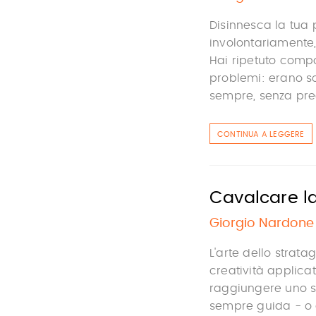
Disinnesca la tua p
involontariamente,
Hai ripetuto compor
problemi: erano so
sempre, senza preocc
CONTINUA A LEGGERE
Cavalcare la
Giorgio Nardone
L'arte dello strata
creatività applica
raggiungere uno s
sempre guida - o 