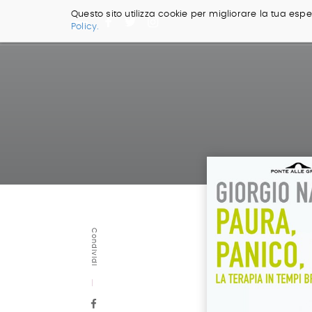
Questo sito utilizza cookie per migliorare la tua esper
Policy.
Salta
ai
contenuti.
|
Salta
alla
navigazione
Condividi