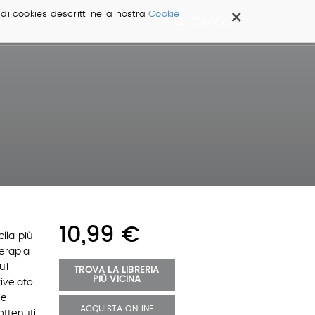
×
 di cookies descritti nella nostra
Cookie
Cerca ...
10,99 €
ella più
terapia
ui
TROVA LA LIBRERIA
PIÙ VICINA
rivelato
ie
ACQUISTA ONLINE
ottenuti