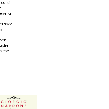
 cui si
e
enefici
 grande
un
 non
capire
psiche