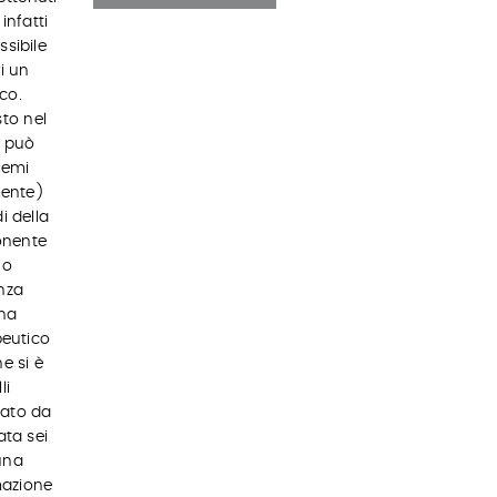
infatti
sibile
i un
co.
sto nel
, può
lemi
mente)
di della
ponente
uo
enza
 ha
peutico
e si è
li
ltato da
ata sei
una
mazione