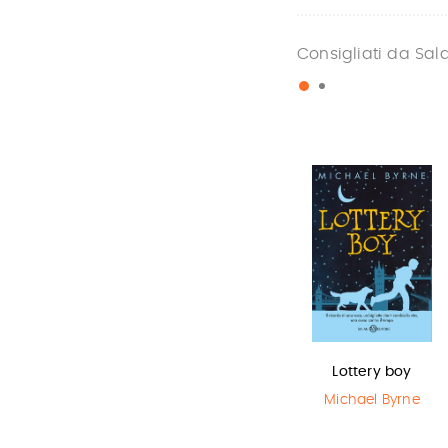
Consigliati da Sal
La bambina
Sirene
Lottery boy
che salvò il…
Monica
Michael Byrne
Rametta
Matt Haig
,
Chris Mould