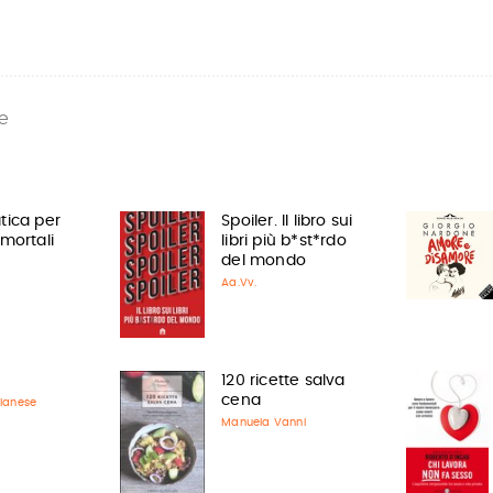
e
ica per
Spoiler. Il libro sui
mortali
libri più b*st*rdo
del mondo
Aa.Vv.
120 ricette salva
cena
lanese
Manuela Vanni