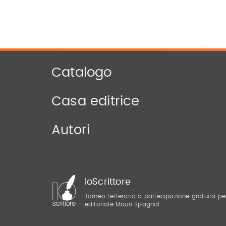
Catalogo
Casa editrice
Autori
IoScrittore
Torneo Letterario a partecipazione gratuita pe
editoriale Mauri Spagnol