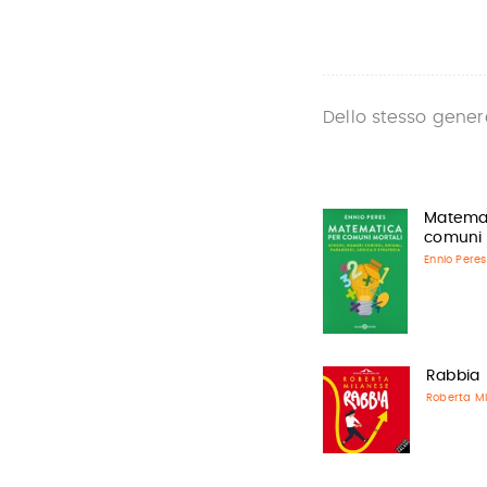
Dello stesso gener
Matemat
comuni 
Ennio Peres
Rabbia
Roberta Mi