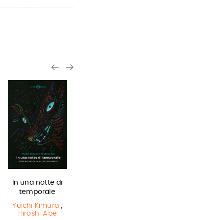
In una notte di
Il Libro della
Miss strega
temporale
Polvere
Eva Ibbotson
Yuichi Kimura
,
Philip Pullman
Hiroshi Abe