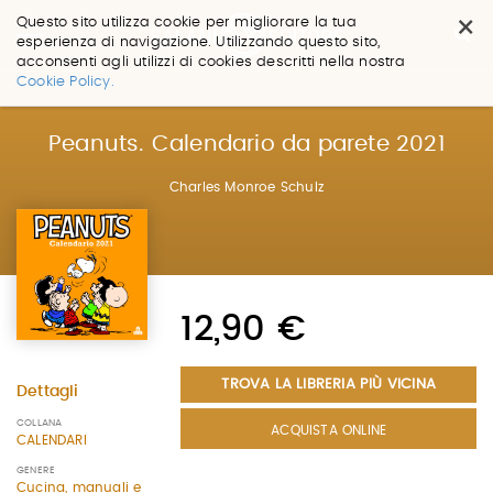
×
Questo sito utilizza cookie per migliorare la tua
esperienza di navigazione. Utilizzando questo sito,
acconsenti agli utilizzi di cookies descritti nella nostra
Salta
Cookie Policy.
ai
contenuti.
|
Peanuts. Calendario da parete 2021
Salta
alla
Charles Monroe Schulz
navigazione
12,90 €
TROVA LA LIBRERIA PIÙ VICINA
Dettagli
COLLANA
ACQUISTA ONLINE
CALENDARI
GENERE
Cucina, manuali e