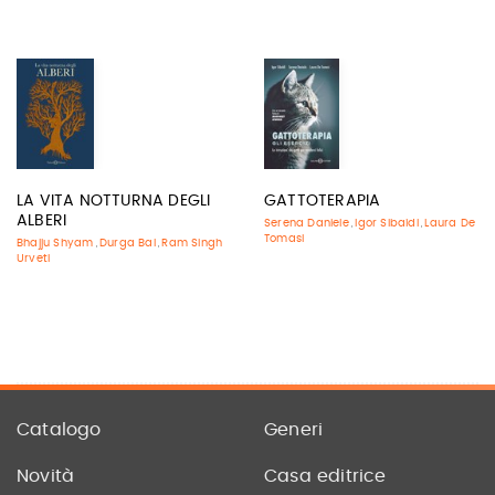
LA VITA NOTTURNA DEGLI
GATTOTERAPIA
ALBERI
Serena Daniele
Igor Sibaldi
Laura De
,
,
Tomasi
Bhajju Shyam
Durga Bai
Ram Singh
,
,
Urveti
Catalogo
Generi
Novità
Casa editrice