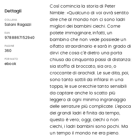
Così comincia la storia di Peter
Dettagli
Nimble: «Qualcuno di voi avrà sentito
dire che al mondo non ci sono ladri
COLLANA
Salani Ragazzi
migliori dei bambini ciechi. Come
potete immaginare, infatti, un
EAN
9788867152940
bambino che non vede possiede un
olfatto straordinario e sarà in grado di
PAGINE
360
dirvi che cosa c’è dietro una porta
chiusa da cinquanta passi di distanza:
FORMATO
ebook
sia stoffa di broccato, sia oro, o
croccante di arachidi. Le sue dita, poi,
sono tanto sottili da infilarsi in una
toppa, le sue orecchie tanto sensibili
da captare anche lo scatto più
leggero di ogni minimo ingranaggio
delle serrature più complicate. L’epoca
dei grandi ladri è finita da tempo,
questo è vero; oggi, ciechi o non
ciechi, i ladri bambini sono pochi. Ma
un tempo il mondo ne era pieno.