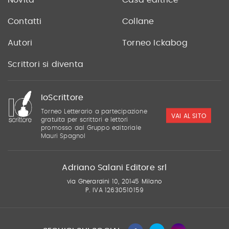
Novità
Casa editrice
Contatti
Collane
Autori
Torneo Ickabog
Scrittori si diventa
IoScrittore
Torneo Letterario a partecipazione
VAI AL SITO
gratuita per scrittori e lettori
promosso dal Gruppo editoriale
Mauri Spagnol
Adriano Salani Editore srl
via Gherardini 10, 20145 Milano
P. IVA 12630510159