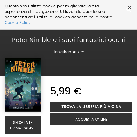
×
Questo sito utilizza cookie per migliorare la tua
esperienza di navigazione. Utilizzando questo sito,
acconsenti agli utilizzi di cookies descritti nella nostra
Salta
Cookie Policy.
ai
contenuti.
|
Peter Nimble e i suoi fantastici occhi
Salta
alla
Jonathan Auxier
navigazione
5,99 €
TROVA LA LIBRERIA PIÙ VICINA
ACQUISTA ONLINE
SFOGLIA LE
PRIMA PAGINE