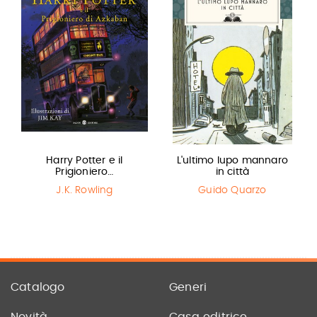
Harry Potter e il
L'ultimo lupo mannaro
Prigioniero…
in città
J.K. Rowling
Guido Quarzo
Catalogo
Generi