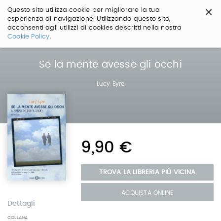
×
Questo sito utilizza cookie per migliorare la tua
esperienza di navigazione. Utilizzando questo sito,
acconsenti agli utilizzi di cookies descritti nella nostra
Salta
Cookie Policy.
ai
contenuti.
|
Se la mente avesse gli occhi
Salta
alla
Lucy Eyre
navigazione
9,90 €
TROVA LA LIBRERIA PIÙ VICINA
ACQUISTA ONLINE
Dettagli
COLLANA