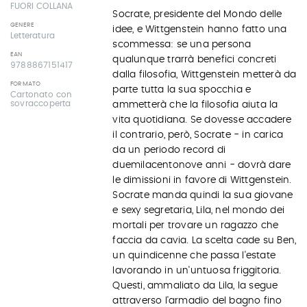
FUORI COLLANA
Socrate, presidente del Mondo delle
GENERE
idee, e Wittgenstein hanno fatto una
Letteratura
scommessa: se una persona
EAN
qualunque trarrà benefici concreti
9788867151417
dalla filosofia, Wittgenstein metterà da
FORMATO
parte tutta la sua spocchia e
Cartonato con
sovraccoperta
ammetterà che la filosofia aiuta la
vita quotidiana. Se dovesse accadere
il contrario, però, Socrate - in carica
da un periodo record di
duemilacentonove anni - dovrà dare
le dimissioni in favore di Wittgenstein.
Socrate manda quindi la sua giovane
e sexy segretaria, Lila, nel mondo dei
mortali per trovare un ragazzo che
faccia da cavia. La scelta cade su Ben,
un quindicenne che passa l'estate
lavorando in un'untuosa friggitoria.
Questi, ammaliato da Lila, la segue
attraverso l'armadio del bagno fino