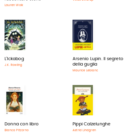
Lauren Wolk
L'Ickabog
Arsenio Lupin. Il segreto
della guglia
J.K. Rowling
Maurice Leblanc
Donna con libro
Pippi Calzelunghe
Bianca Pitzorno
Astrid Lindgren