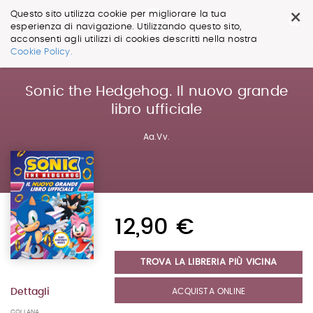
×
Questo sito utilizza cookie per migliorare la tua
esperienza di navigazione. Utilizzando questo sito,
acconsenti agli utilizzi di cookies descritti nella nostra
Salta
Cookie Policy.
ai
contenuti.
|
Sonic the Hedgehog. Il nuovo grande
Salta
libro ufficiale
alla
navigazione
Aa.Vv.
12,90 €
TROVA LA LIBRERIA PIÙ VICINA
ACQUISTA ONLINE
Dettagli
COLLANA