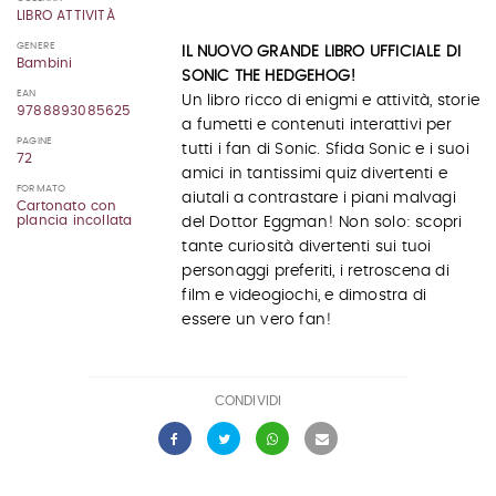
LIBRO ATTIVITÀ
GENERE
IL NUOVO GRANDE LIBRO UFFICIALE DI
Bambini
SONIC THE HEDGEHOG!
EAN
Un libro ricco di enigmi e attività, storie
9788893085625
a fumetti e contenuti interattivi per
PAGINE
tutti i fan di Sonic. Sfida Sonic e i suoi
72
amici in tantissimi quiz divertenti e
FORMATO
aiutali a contrastare i piani malvagi
Cartonato con
plancia incollata
del Dottor Eggman! Non solo: scopri
tante curiosità divertenti sui tuoi
personaggi preferiti, i retroscena di
film e videogiochi, e dimostra di
essere un vero fan!
CONDIVIDI