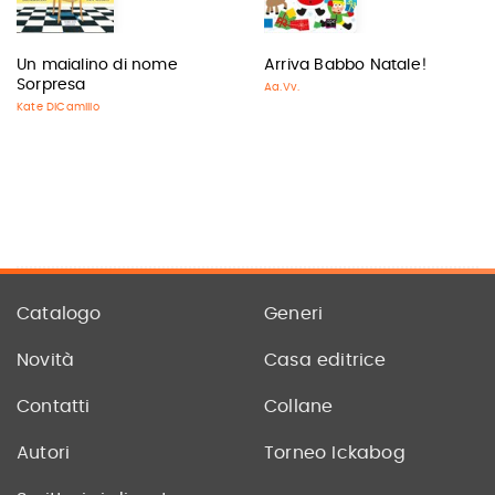
Un maialino di nome
Arriva Babbo Natale!
Sorpresa
Aa.Vv.
Kate DiCamillo
Catalogo
Generi
Novità
Casa editrice
Contatti
Collane
Autori
Torneo Ickabog