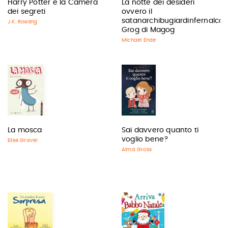
Harry Potter e la Camera
La notte dei desideri
dei segreti
ovvero il
satanarchibugiardinfernalcol
J.K. Rowling
Grog di Magog
Michael Ende
La mosca
Sai davvero quanto ti
voglio bene?
Elise Gravel
Alma Gross