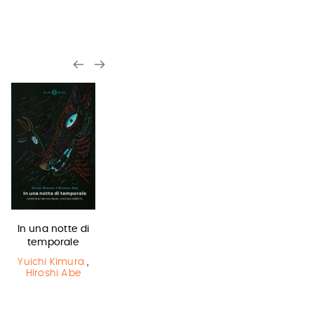
In una notte di
La bambina
Sirene
temporale
che salvò il…
Monica
Rametta
Yuichi Kimura
,
Matt Haig
,
Hiroshi Abe
Chris Mould