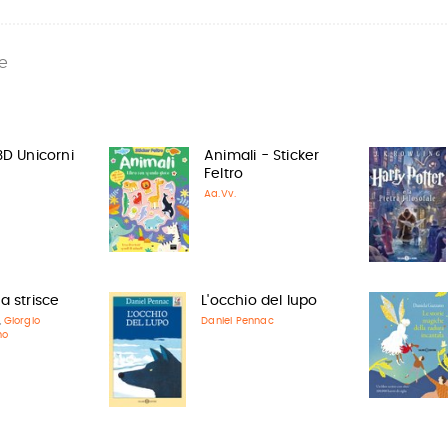
e
3D Unicorni
Animali - Sticker
Feltro
Aa.Vv.
a strisce
L'occhio del lupo
Giorgio
Daniel Pennac
,
no