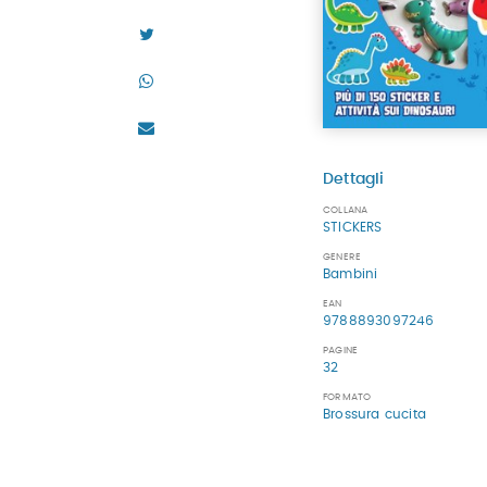
Dettagli
COLLANA
STICKERS
GENERE
Bambini
EAN
9788893097246
PAGINE
32
FORMATO
Brossura cucita