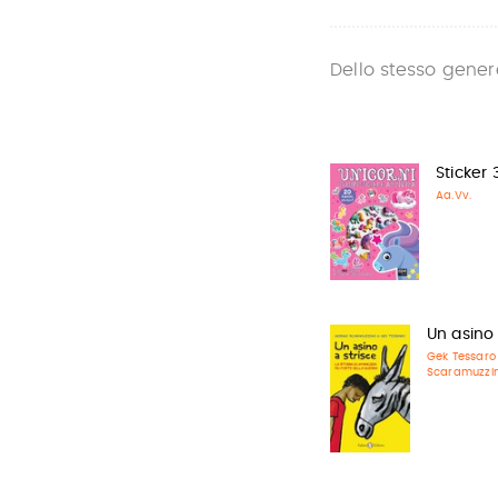
Dello stesso gener
Sticker 
Aa.Vv.
Un asino 
Gek Tessaro
Scaramuzzi