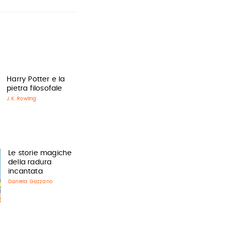
Harry Potter e la
pietra filosofale
J.K. Rowling
Le storie magiche
della radura
incantata
Daniela Gazzano