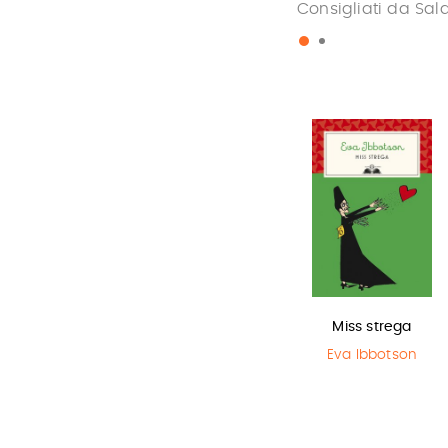
Consigliati da Sal
L'ultimo lupo
Olga di carta -
Miss strega
mannaro in
Jum…
Eva Ibbotson
città
Elisabetta
Gnone
Guido Quarzo