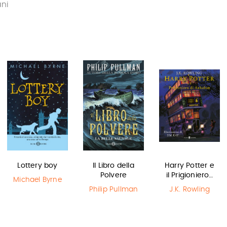
ani
Lottery boy
Il Libro della
Harry Potter e
Polvere
il Prigioniero…
Michael Byrne
Philip Pullman
J.K. Rowling