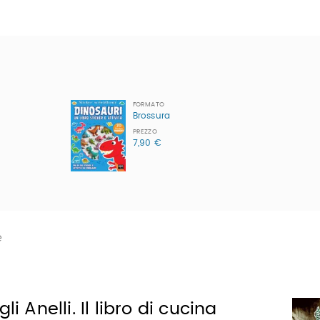
FORMATO
Brossura
PREZZO
7,90 €
e
li Anelli. Il libro di cucina