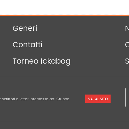
Generi
N
Contatti
Torneo Ickabog
S
VAI AL SITO
r scrittori e lettori promosso dal Gruppo