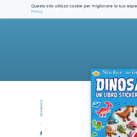
Questo sito utilizza cookie per migliorare la tua esper
Policy.
Salta
ai
contenuti.
|
Salta
alla
navigazione
Condividi