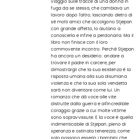
viaggio sulle tracce di una donna in
fuga da se stessa, che cambiava un
lavoro dopo l’altro, lasciando dietro di
sé molti amici che accolgono Stjepan
con grande affetto, lo aiutano a
conoscerla e infine a perdonarla. Ma il
libro non finisce con il loro
commovente incontro. Perché Stjepan
ha ancora un desiderio: andare a
trovare il padre in carcere, per
dimostrargli che la sua esistenza è la
risposta umana alla sua disumana
violenza e che la sua sola vendetta
sarà non diventare come lui. Un
romanzo che dà voce alle vite
distrutte dalla guerra e all’incredibile
coraggio grazie a cui molte vittime
sono sopravvissute. E la voce è quella
indimenticabile di Stjepan, pieno di
speranza e ostinata tenerezza, come
solo possono esserlo i bambini che