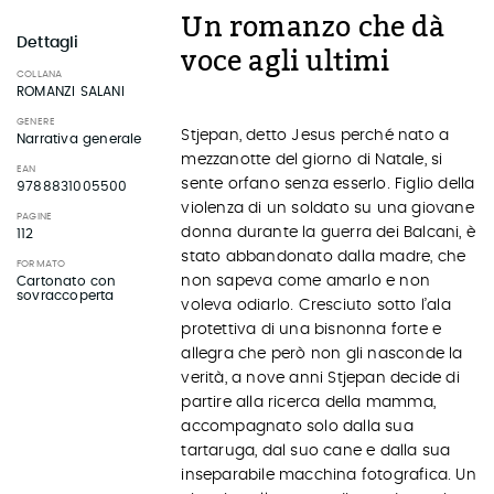
Un romanzo che dà
Dettagli
voce agli ultimi
COLLANA
ROMANZI SALANI
GENERE
Stjepan, detto Jesus perché nato a
Narrativa generale
mezzanotte del giorno di Natale, si
EAN
sente orfano senza esserlo. Figlio della
9788831005500
violenza di un soldato su una giovane
PAGINE
donna durante la guerra dei Balcani, è
112
stato abbandonato dalla madre, che
FORMATO
non sapeva come amarlo e non
Cartonato con
sovraccoperta
voleva odiarlo. Cresciuto sotto l’ala
protettiva di una bisnonna forte e
allegra che però non gli nasconde la
verità, a nove anni Stjepan decide di
partire alla ricerca della mamma,
accompagnato solo dalla sua
tartaruga, dal suo cane e dalla sua
inseparabile macchina fotografica. Un