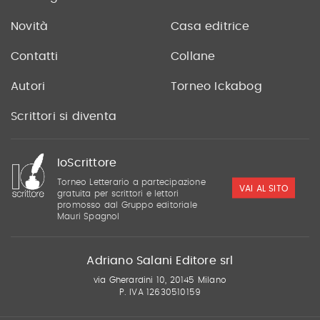
Novità
Casa editrice
Contatti
Collane
Autori
Torneo Ickabog
Scrittori si diventa
IoScrittore
Torneo Letterario a partecipazione
VAI AL SITO
gratuita per scrittori e lettori
promosso dal Gruppo editoriale
Mauri Spagnol
Adriano Salani Editore srl
via Gherardini 10, 20145 Milano
P. IVA 12630510159