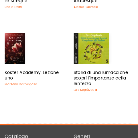
Le streghe
Arabesque
Roald Dahl
Alessia Gazzola
Koster Academy. Lezione
Storia di una lumaca che
uno
scoprì l'importanza della
lentezza
Marilena Barbagallo
Luis Sepúlveda
Catalogo
Generi