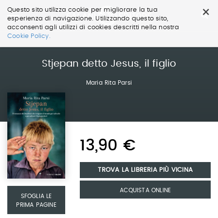
×
Questo sito utilizza cookie per migliorare la tua
esperienza di navigazione. Utilizzando questo sito,
acconsenti agli utilizzi di cookies descritti nella nostra
Salta
Cookie Policy.
ai
contenuti.
|
Stjepan detto Jesus, il figlio
Salta
alla
Maria Rita Parsi
navigazione
13,90 €
TROVA LA LIBRERIA PIÙ VICINA
ACQUISTA ONLINE
SFOGLIA LE
PRIMA PAGINE