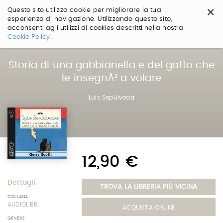
×
Questo sito utilizza cookie per migliorare la tua
esperienza di navigazione. Utilizzando questo sito,
acconsenti agli utilizzi di cookies descritti nella nostra
Salta
Cookie Policy.
ai
contenuti.
|
Storia di una gabbianella e del gatto che
Salta
le insegnÃ² a volare
alla
navigazione
Luis Sepúlveda
12,90 €
Dettagli
TROVA LA LIBRERIA PIÙ VICINA
COLLANA
AUDIOLIBRI
ACQUISTA ONLINE
GENERE