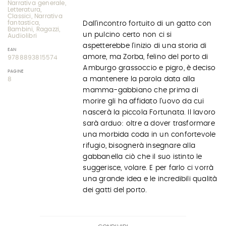
Narrativa generale,
Letteratura,
Classici, Narrativa
fantastica,
Dall'incontro fortuito di un gatto con
Bambini, Ragazzi,
un pulcino certo non ci si
Audiolibri
aspetterebbe l'inizio di una storia di
EAN
amore, ma Zorba, felino del porto di
9788893815574
Amburgo grassoccio e pigro, è deciso
PAGINE
a mantenere la parola data alla
8
mamma-gabbiano che prima di
morire gli ha affidato l'uovo da cui
nascerà la piccola Fortunata. Il lavoro
sarà arduo: oltre a dover trasformare
una morbida coda in un confortevole
rifugio, bisognerà insegnare alla
gabbanella ciò che il suo istinto le
suggerisce, volare. E per farlo ci vorrà
una grande idea e le incredibili qualità
dei gatti del porto.