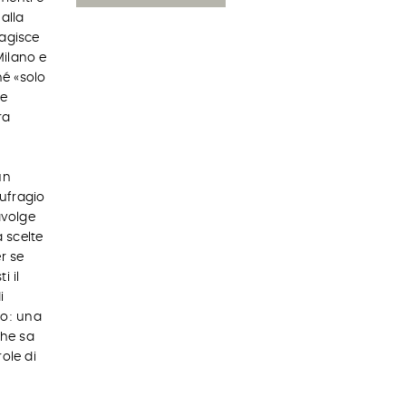
alla
 agisce
Milano e
hé «solo
 e
ra
un
ufragio
avolge
a scelte
r se
i il
i
zo: una
che sa
ole di