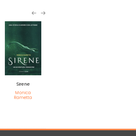
Sirene
Miss strega
In una notte di
temporale
Monica
Eva Ibbotson
Rametta
Yuichi Kimura
,
Hiroshi Abe