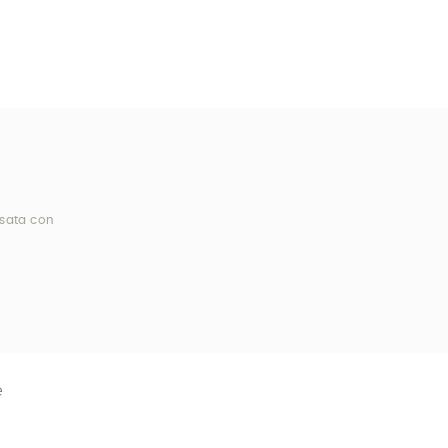
esata con
e