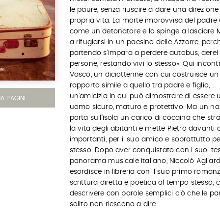
le paure, senza riuscire a dare una direzione 
propria vita. La morte improvvisa del padre
come un detonatore e lo spinge a lasciare 
a rifugiarsi in un paesino delle Azzorre, perc
partendo s’impara a perdere autobus, aerei
persone, restando vivi lo stesso». Qui incont
Vasco, un diciottenne con cui costruisce un
rapporto simile a quello tra padre e figlio,
un’amicizia in cui può dimostrare di essere 
MA PAGINE
uomo sicuro, maturo e protettivo. Ma un na
porta sull’isola un carico di cocaina che str
la vita degli abitanti e mette Pietro davanti 
importanti, per il suo amico e soprattutto pe
stesso. Dopo aver conquistato con i suoi test
panorama musicale italiano, Niccolò Agliard
esordisce in libreria con il suo primo roman
scrittura diretta e poetica al tempo stesso, 
descrivere con parole semplici ciò che le par
solito non riescono a dire.