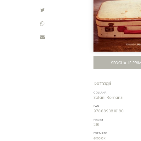
SFOGLIA LE PRI
Dettagli
COLLANA
Salani Romanzi
EAN
9788893810180
PAGINE
216
FORMATO
ebook