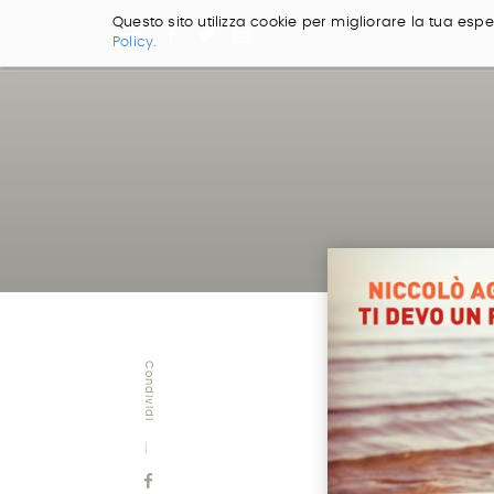
Questo sito utilizza cookie per migliorare la tua esper
Policy.
Salta
ai
contenuti.
|
Salta
alla
navigazione
Condividi