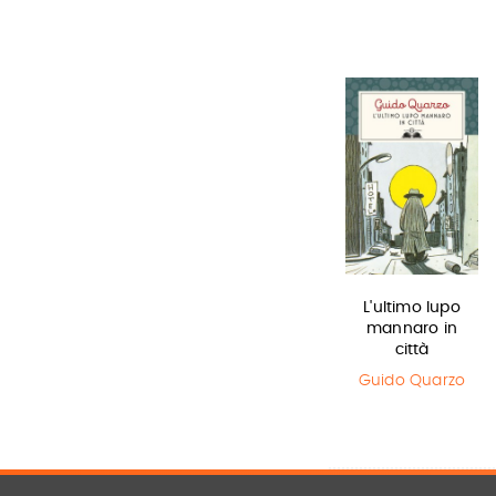
Lottery boy
Il Libro della
L'ultimo lupo
Polvere
mannaro in
Michael Byrne
città
Philip Pullman
Guido Quarzo