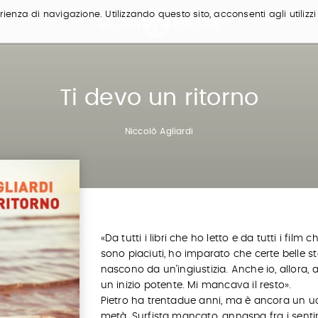
ienza di navigazione. Utilizzando questo sito, acconsenti agli utilizzi
Ti devo un ritorno
Niccolò Agliardi
«Da tutti i libri che ho letto e da tutti i film c
sono piaciuti, ho imparato che certe belle st
nascono da un’ingiustizia. Anche io, allora,
un inizio potente. Mi mancava il resto»
.
Pietro ha trentadue anni, ma è ancora un 
metà. Surfista mancato, annaspa fra i senti