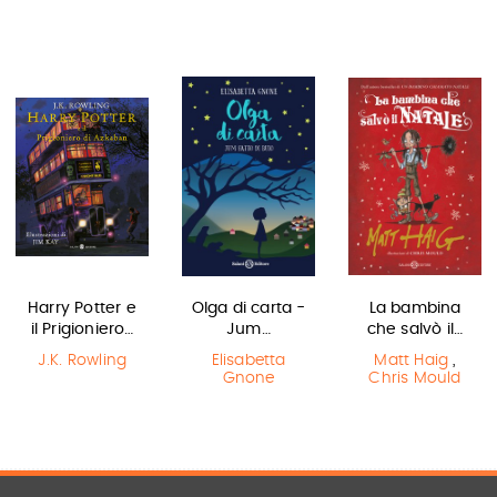
Harry Potter e
Olga di carta -
La bambina
il Prigioniero…
Jum…
che salvò il…
J.K. Rowling
Elisabetta
Matt Haig
,
Gnone
Chris Mould