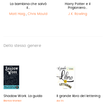
La bambina che salvò
Harry Potter e il
il…
Prigioniero…
Matt Haig
,
Chris Mould
J.K. Rowling
Dello stesso genere
Shadow Work. La guida
Il grande libro del lettering
Bianca Marisol
Aa.Vv.