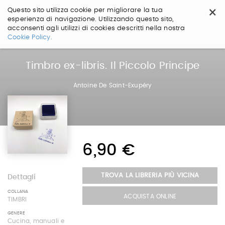
×
Questo sito utilizza cookie per migliorare la tua
esperienza di navigazione. Utilizzando questo sito,
acconsenti agli utilizzi di cookies descritti nella nostra
Salta
Cookie Policy.
ai
contenuti.
|
Timbro ex-libris. Il Piccolo Principe
Salta
alla
Antoine De Saint-Exupéry
navigazione
6,90 €
TROVA LA LIBRERIA PIÙ VICINA
Dettagli
COLLANA
ACQUISTA ONLINE
TIMBRI
GENERE
Cucina, manuali e