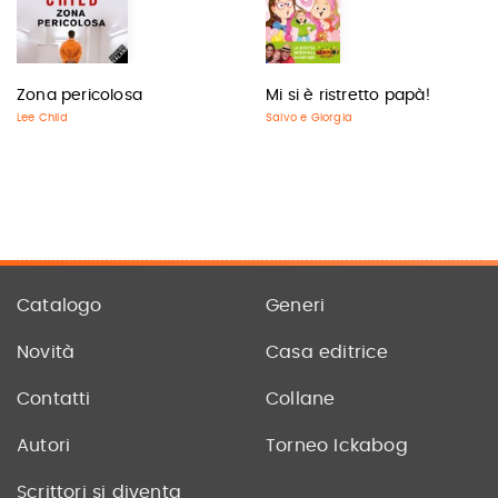
Zona pericolosa
Mi si è ristretto papà!
Lee Child
Salvo e Giorgia
Catalogo
Generi
Novità
Casa editrice
Contatti
Collane
Autori
Torneo Ickabog
Scrittori si diventa