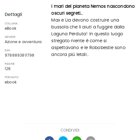
I mari del pianeta Nemos nascondono
oscuri segreti…
Dettagli
Max e Lia devono costruire una
COLLANA
bussola che li aiuti a fuggire dalla
eBook
Laguna Perduta! In questo luogo
GENERE
stregato niente è come si
Azione e avventura
aspettavano e le Robobestie sono
EAN
ancora più letali…
9788893811798
PAGINE
128
FORMATO
ebook
CONDIVIDI