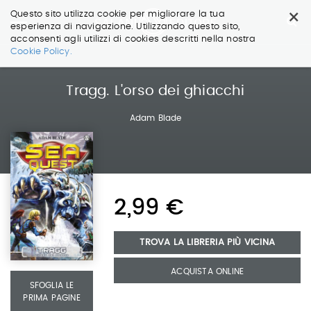
×
Questo sito utilizza cookie per migliorare la tua
esperienza di navigazione. Utilizzando questo sito,
acconsenti agli utilizzi di cookies descritti nella nostra
Salta
Cookie Policy.
ai
contenuti.
|
Tragg. L'orso dei ghiacchi
Salta
alla
Adam Blade
navigazione
2,99 €
TROVA LA LIBRERIA PIÙ VICINA
ACQUISTA ONLINE
SFOGLIA LE
PRIMA PAGINE