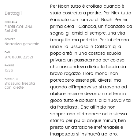
Per Noah tutto è crollato quando è
stata costretta a partire. Per Nick tutto
Dettagli
è iniziato con l’arrivo di Noah. Per lei
COLLANA
prima c’era il Canada, un fidanzato da
FUORI COLLANA
SALANI
sogno, gli amici di sempre, una vita
tranquilla ma perfetta. Per lui c’erano
GENERE
Narrativa generale
una villa lussuosa in California, la
EAN
popolarità in una costosa scuola
9788831022521
privata, un passatempo pericoloso
PAGINE
che nascondeva dietro la faccia da
1536
bravo ragazzo. I loro mondi non
FORMATO
potrebbero essere più diversi, ma
Brossura fresata
quando all’improvviso si trovano ad
con alette
abitare insieme devono rimettere in
gioco tutto e abituarsi alla nuova vita
da fratellastri. E se all’inizio non
sopportano di rimanere nella stessa
stanza per più di cinque minuti, ben
presto un’attrazione irrefrenabile e
inaspettata si insinuerà tra loro,