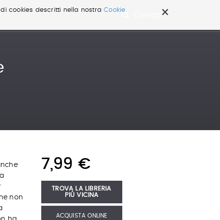
×
 di cookies descritti nella nostra
Cookie
Cerca ...
e
7,99 €
 anche
na
r
TROVA LA LIBRERIA
PIÙ VICINA
che non
a
ACQUISTA ONLINE
on ha