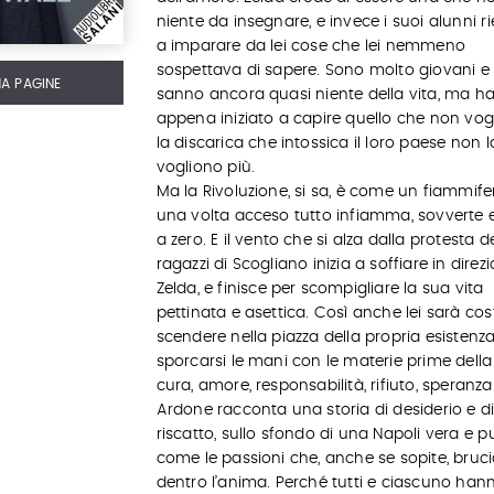
niente da insegnare, e invece i suoi alunni 
a imparare da lei cose che lei nemmeno
sospettava di sapere. Sono molto giovani e
MA PAGINE
sanno ancora quasi niente della vita, ma h
appena iniziato a capire quello che non vogl
la discarica che intossica il loro paese non l
vogliono più.
Ma la Rivoluzione, si sa, è come un fiammif
una volta acceso tutto infiamma, sovverte 
a zero. E il vento che si alza dalla protesta d
ragazzi di Scogliano inizia a soffiare in direz
Zelda, e finisce per scompigliare la sua vita
pettinata e asettica. Così anche lei sarà cos
scendere nella piazza della propria esistenz
sporcarsi le mani con le materie prime della 
cura, amore, responsabilità, rifiuto, speranza
Ardone racconta una storia di desiderio e d
riscatto, sullo sfondo di una Napoli vera e p
come le passioni che, anche se sopite, bruc
dentro l’anima. Perché tutti e ciascuno han