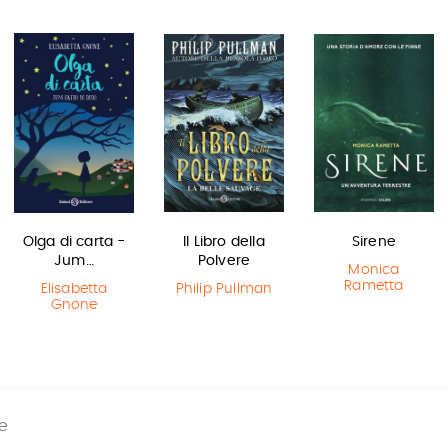
Olga di carta -
Il Libro della
Sirene
Jum…
Polvere
Monica
Rametta
Elisabetta
Philip Pullman
Gnone
e