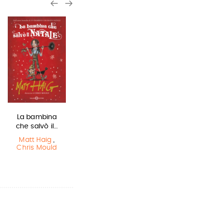
La bambina
L'ultimo lupo
In una notte di
che salvò il…
mannaro in
temporale
città
Matt Haig
,
Yuichi Kimura
,
Chris Mould
Hiroshi Abe
Guido Quarzo