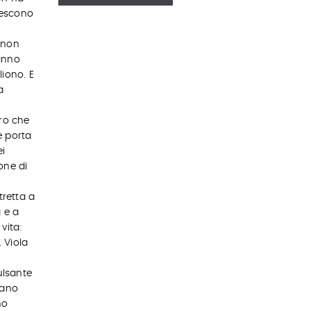
riescono
 non
anno
iono. E
a
ero che
e porta
ei
ione di
tretta a
a e a
vita:
. Viola
i
ulsante
iano
no