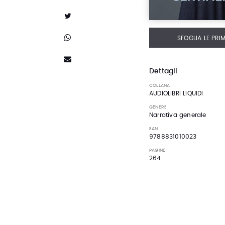
SFOGLIA LE PRI
Dettagli
COLLANA
AUDIOLIBRI LIQUIDI
GENERE
Narrativa generale
EAN
9788831010023
PAGINE
264