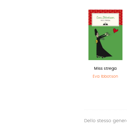
Lottery boy
Harry Potter e
Miss strega
il Prigioniero…
Michael Byrne
Eva Ibbotson
J.K. Rowling
Dello stesso gener