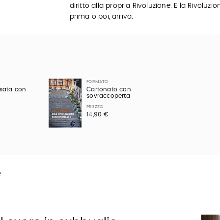
diritto alla propria Rivoluzione. E la Rivoluzio
prima o poi, arriva.
FORMATO
esata con
Cartonato con
sovraccoperta
PREZZO
14,90 €
e