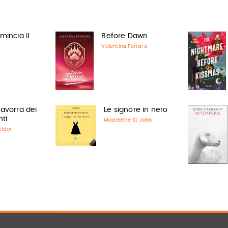
incia il
Before Dawn
Valentina Ferraro
 zavorra dei
Le signore in nero
ti
Madeleine St John
eider