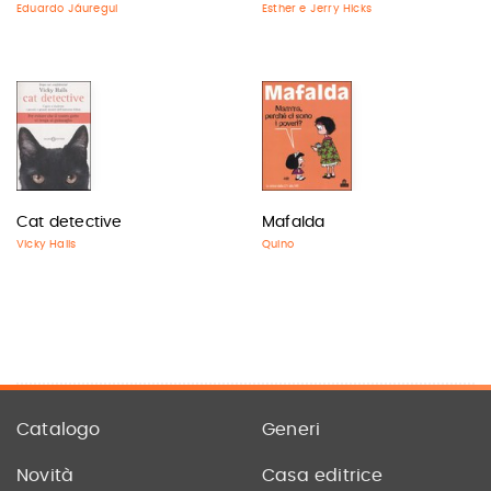
Eduardo Jáuregui
Esther e Jerry Hicks
Cat detective
Mafalda
Vicky Halls
Quino
Catalogo
Generi
Novità
Casa editrice