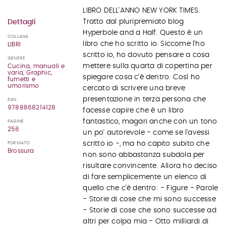
LIBRO DELL'ANNO NEW YORK TIMES.
Tratto dal pluripremiato blog
Dettagli
Hyperbole and a Half. Questo è un
COLLANA
libro che ho scritto io. Siccome l'ho
LIBRI
scritto io, ho dovuto pensare a cosa
GENERE
mettere sulla quarta di copertina per
Cucina, manuali e
varia, Graphic,
spiegare cosa c'è dentro. Così ho
fumetti e
umorismo
cercato di scrivere una breve
presentazione in terza persona che
EAN
9788868214128
facesse capire che è un libro
fantastico, magari anche con un tono
PAGINE
256
un po' autorevole - come se l'avessi
scritto io -, ma ho capito subito che
FORMATO
Brossura
non sono abbastanza subdola per
risultare convincente. Allora ho deciso
di fare semplicemente un elenco di
quello che c'è dentro: - Figure - Parole
- Storie di cose che mi sono successe
- Storie di cose che sono successe ad
altri per colpa mia - Otto milliardi di