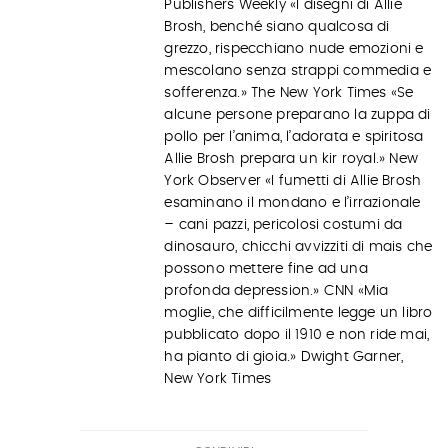
Publishers Weekly «I disegni di Allie
Brosh, benché siano qualcosa di
grezzo, rispecchiano nude emozioni e
mescolano senza strappi commedia e
sofferenza.» The New York Times «Se
alcune persone preparano la zuppa di
pollo per l’anima, l’adorata e spiritosa
Allie Brosh prepara un kir royal.» New
York Observer «I fumetti di Allie Brosh
esaminano il mondano e l’irrazionale
– cani pazzi, pericolosi costumi da
dinosauro, chicchi avvizziti di mais che
possono mettere fine ad una
profonda depression.» CNN «Mia
moglie, che difficilmente legge un libro
pubblicato dopo il 1910 e non ride mai,
ha pianto di gioia.» Dwight Garner,
New York Times