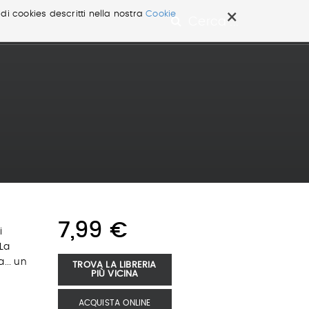
×
 di cookies descritti nella nostra
Cookie
Cerca ...
7,99 €
i
«La
... un
TROVA LA LIBRERIA
PIÙ VICINA
ACQUISTA ONLINE