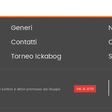
Generi
N
Contatti
Torneo Ickabog
S
VAI AL SITO
r scrittori e lettori promosso dal Gruppo