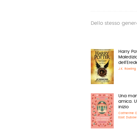
Dello stesso gener
Harry Pot
Maledizi
dell’Ered
J.K. Rowling
Una ma
amica. 
inizio
Catherine C
East Dubow