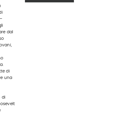
a
di
 –
li
are dal
so
ovani,
no
a.
te di
are una
 di
oosevelt
e