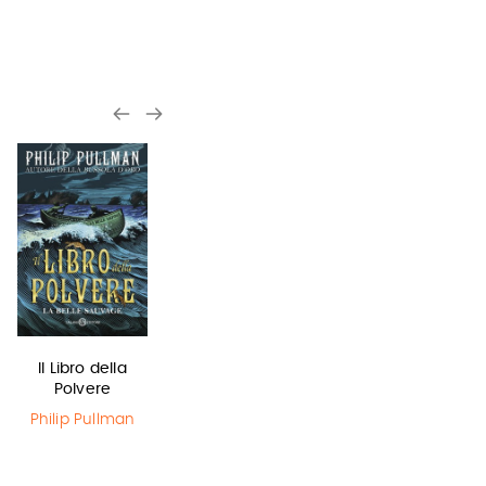
Il Libro della
Olga di carta -
In una notte di
Polvere
Jum…
temporale
Philip Pullman
Elisabetta
Yuichi Kimura
,
Gnone
Hiroshi Abe