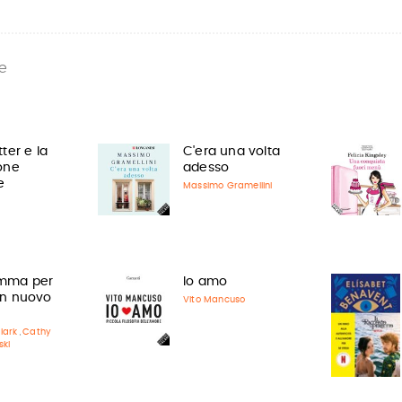
e
ter e la
C'era una volta
one
adesso
e
Massimo Gramellini
mma per
Io amo
Un nuovo
Vito Mancuso
lark
Cathy
,
ski