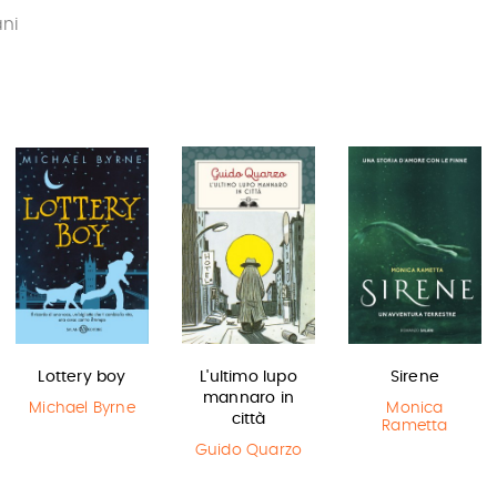
ani
Lottery boy
L'ultimo lupo
Sirene
mannaro in
Michael Byrne
Monica
città
Rametta
Guido Quarzo