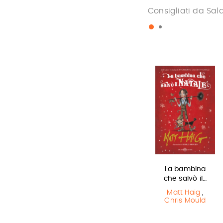
Consigliati da Sal
Harry Potter e
Miss strega
La bambina
il Prigioniero…
che salvò il…
Eva Ibbotson
J.K. Rowling
Matt Haig
,
Chris Mould