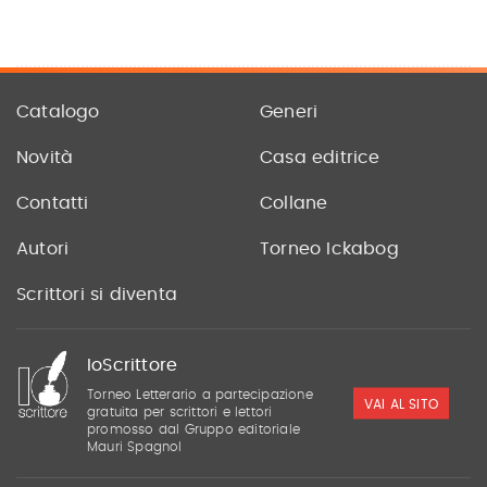
Catalogo
Generi
Novità
Casa editrice
Contatti
Collane
Autori
Torneo Ickabog
Scrittori si diventa
IoScrittore
Torneo Letterario a partecipazione
VAI AL SITO
gratuita per scrittori e lettori
promosso dal Gruppo editoriale
Mauri Spagnol