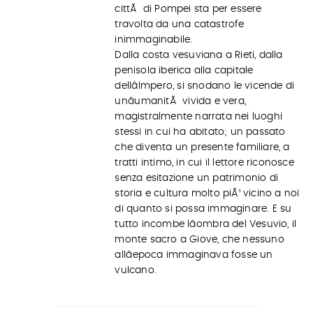
cittÃ di Pompei sta per essere
travolta da una catastrofe
inimmaginabile.
Dalla costa vesuviana a Rieti, dalla
penisola iberica alla capitale
dellâImpero, si snodano le vicende di
unâumanitÃ vivida e vera,
magistralmente narrata nei luoghi
stessi in cui ha abitato; un passato
che diventa un presente familiare, a
tratti intimo, in cui il lettore riconosce
senza esitazione un patrimonio di
storia e cultura molto piÃ¹ vicino a noi
di quanto si possa immaginare. E su
tutto incombe lâombra del Vesuvio, il
monte sacro a Giove, che nessuno
allâepoca immaginava fosse un
vulcano.