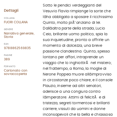
Sotto le pendici verdeggianti del
Dettagli
Vesuvio Flavia rimpiange la sorte che
lâha obbligata a sposare il ricchissimo
COLLANA
FUORI COLLANA
Quinto, molto piÃ¹ anziano di lei.
Dallâaltra parte della strada, Lucio
GENERE
Narrativa generale,
Ceio, brillante uomo politico, spia la
Storia
sua inquietudine, pronto a offrirle un
EAN
momento di dolcezza, una breve
9788862569835
passione clandestina. Quinto, spesso
PAGINE
lontano per affari, intraprende un
389
viaggio che lo inghiottirÃ nel mistero;
FORMATO
nel frattempo, a Roma, la moglie di
Cartonato con
sovraccoperta
Nerone Poppea muore allâimprovviso
in circostanze poco chiare, e il console
Plauzio, insieme ad altri senatori,
aderisce a una congiura contro
lâimperatore. Attimi di felicitÃ e di
tristezza, segreti tormentosi e brillanti
carriere, vissuti da uomini e donne
inconsapevoli che la bella e chiassosa