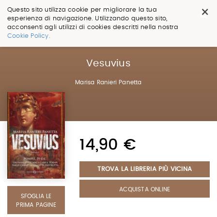
×
Questo sito utilizza cookie per migliorare la tua
esperienza di navigazione. Utilizzando questo sito,
acconsenti agli utilizzi di cookies descritti nella nostra
Salta
Cookie Policy.
ai
contenuti.
|
Vesuvius
Salta
alla
Marisa Ranieri Panetta
navigazione
14,90 €
TROVA LA LIBRERIA PIÙ VICINA
ACQUISTA ONLINE
SFOGLIA LE
PRIMA PAGINE