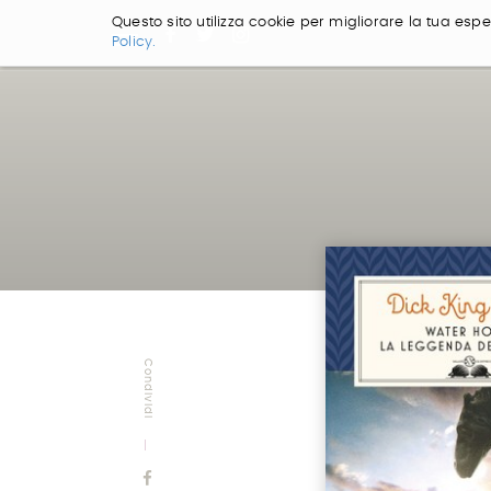
Questo sito utilizza cookie per migliorare la tua esper
Policy.
Salta
ai
contenuti.
|
Salta
alla
navigazione
Condividi