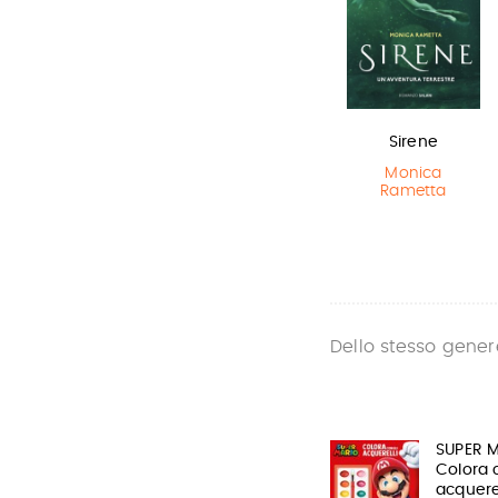
Il Libro della
In una notte di
Sirene
Polvere
temporale
Monica
Rametta
Philip Pullman
Yuichi Kimura
,
Hiroshi Abe
Dello stesso gener
SUPER 
Colora c
acquere