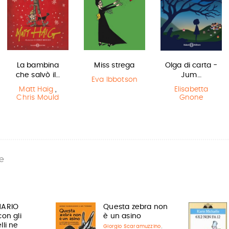
La bambina
Miss strega
Olga di carta -
che salvò il…
Jum…
Eva Ibbotson
Matt Haig
,
Elisabetta
Chris Mould
Gnone
e
MARIO
Questa zebra non
on gli
è un asino
lli ne
Giorgio Scaramuzzino
,