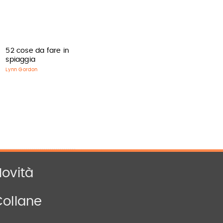
52 cose da fare in
spiaggia
Lynn Gordon
ovità
Collane