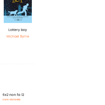
Lottery boy
L'ultimo lupo
Harry Potter e
mannaro in
il Prigioniero…
Michael Byrne
città
J.K. Rowling
Guido Quarzo
6x2 non fa 12
Karin Michaëlis