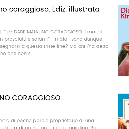
o coraggioso. Ediz. illustrata
L FILM BABE MAIALINO CORAGGIOSO. I maiali
 in prosciutti e salami? I maiali sono dunque
segnarsi a questa triste fine? Ma chi l’ha detto
no che non si ...
LINO CORAGGIOSO
uomo di poche parole proprietario di una
una fi era di paese un piccolo maialino, Babe.