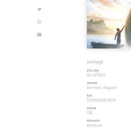
Dettagli
COLLANA
GLI ISTRICI
GENERE
Bambini, Ragazzi
EAN
9788893817806
PAGINE
128
FORMATO
Brossura