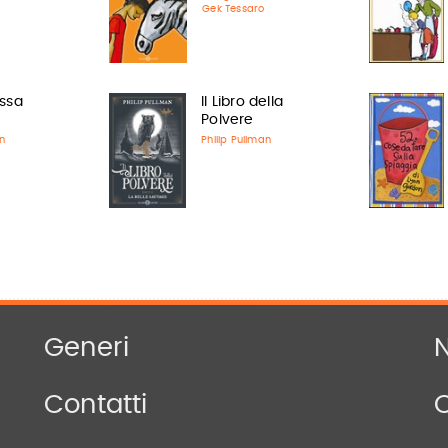
Gek Tessaro
ssa
Il Libro della
Polvere
n
Philip Pullman
Generi
N
Contatti