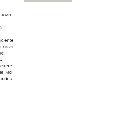
o uovo
ù
iciente
l’uovo,
he
lo
ettere
de. Ma
marino