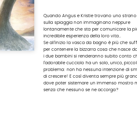
Quando Angus e Kristie trovano uno stran
sulla spiaggia non immaginano neppure
lontanamente che sta per comunicare la pi
incredibile esperienza della loro vita…
Se all’inizio la vasca da bagno è più che suff
per contenere la bizzarra cosa che nasce dal
i due bambini si renderanno subito conto c
l’adorabile cucciolo ha un solo, unico, picco
problema: non ha nessuna intenzione di sm
di crescere! E così diventa sempre più gran
dove poter sistemare un immenso mostro 
senza che nessuno se ne accorga?