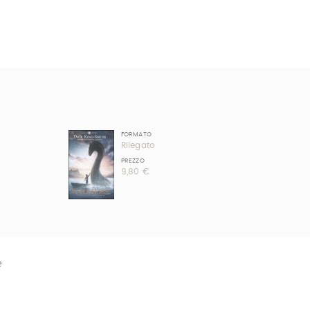
FORMATO
Rilegato
PREZZO
9,80 €
e