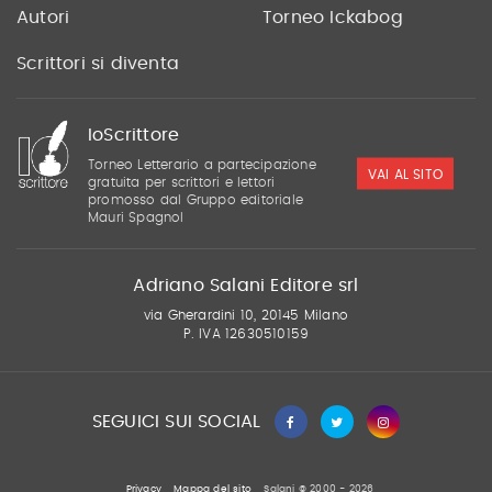
Autori
Torneo Ickabog
Scrittori si diventa
IoScrittore
Torneo Letterario a partecipazione
VAI AL SITO
gratuita per scrittori e lettori
promosso dal Gruppo editoriale
Mauri Spagnol
Adriano Salani Editore srl
via Gherardini 10, 20145 Milano
P. IVA 12630510159
SEGUICI SUI SOCIAL
Privacy
Mappa del sito
Salani © 2000 - 2026