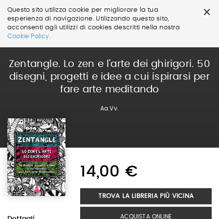
×
Questo sito utilizza cookie per migliorare la tua
esperienza di navigazione. Utilizzando questo sito,
acconsenti agli utilizzi di cookies descritti nella nostra
Salta
Cookie Policy.
ai
contenuti.
|
Zentangle. Lo zen e l'arte dei ghirigori. 50
Salta
disegni, progetti e idee a cui ispirarsi per
alla
navigazione
fare arte meditando
Aa.Vv.
14,00 €
TROVA LA LIBRERIA PIÙ VICINA
ACQUISTA ONLINE
Dettagli