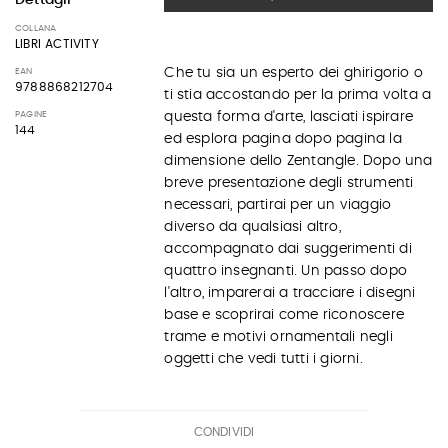
COLLANA
LIBRI ACTIVITY
Che tu sia un esperto dei ghirigorio o
EAN
9788868212704
ti stia accostando per la prima volta a
PAGINE
questa forma d'arte, lasciati ispirare
144
ed esplora pagina dopo pagina la
dimensione dello Zentangle. Dopo una
breve presentazione degli strumenti
necessari, partirai per un viaggio
diverso da qualsiasi altro,
accompagnato dai suggerimenti di
quattro insegnanti. Un passo dopo
l'altro, imparerai a tracciare i disegni
base e scoprirai come riconoscere
trame e motivi ornamentali negli
oggetti che vedi tutti i giorni.
CONDIVIDI