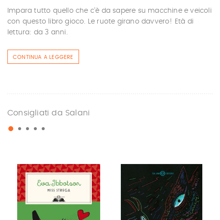
Impara tutto quello che c'è da sapere su macchine e veicoli
con questo libro gioco. Le ruote girano davvero! Età di
lettura: da 3 anni.
CONTINUA A LEGGERE
Consigliati da Salani