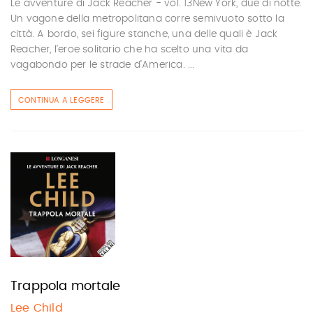
Le avventure di Jack Reacher - vol. 13New York, due di notte.
Un vagone della metropolitana corre semivuoto sotto la
città. A bordo, sei figure stanche, una delle quali è Jack
Reacher, l’eroe solitario che ha scelto una vita da
vagabondo per le strade d’America. ...
CONTINUA A LEGGERE
Trappola mortale
Lee Child