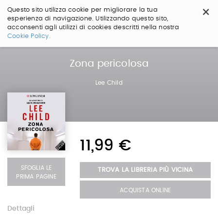
×
Questo sito utilizza cookie per migliorare la tua
esperienza di navigazione. Utilizzando questo sito,
acconsenti agli utilizzi di cookies descritti nella nostra
Salta
Cookie Policy.
ai
contenuti.
|
Zona pericolosa
Salta
alla
Lee Child
navigazione
11,99 €
SFOGLIA LE
TROVA LA LIBRERIA PIÙ VICINA
PRIMA PAGINE
ACQUISTA ONLINE
Dettagli