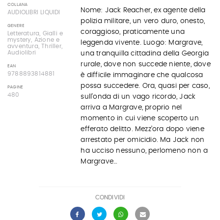
COLLANA
Nome: Jack Reacher, ex agente della
AUDIOLIBRI LIQUIDI
polizia militare, un vero duro, onesto,
GENERE
coraggioso, praticamente una
Letteratura, Gialli e
mystery, Azione e
leggenda vivente. Luogo: Margrave,
avventura, Thriller,
Audiolibri
una tranquilla cittadina della Georgia
rurale, dove non succede niente, dove
EAN
9788893814881
è difficile immaginare che qualcosa
possa succedere. Ora, quasi per caso,
PAGINE
480
sull’onda di un vago ricordo, Jack
arriva a Margrave, proprio nel
momento in cui viene scoperto un
efferato delitto. Mezz’ora dopo viene
arrestato per omicidio. Ma Jack non
ha ucciso nessuno, perlomeno non a
Margrave…
CONDIVIDI