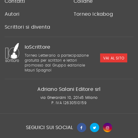
Contatti
Collane
Autori
Torneo Ickabog
Scrittori si diventa
IoScrittore
Torneo Letterario a partecipazione
VAI AL SITO
gratuita per scrittori e lettori
promosso dal Gruppo editoriale
Mauri Spagnol
Adriano Salani Editore srl
via Gherardini 10, 20145 Milano
P. IVA 12630510159
SEGUICI SUI SOCIAL