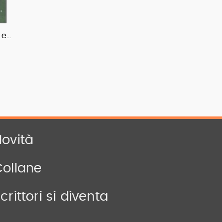
 e…
ovità
Collane
crittori si diventa