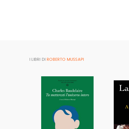
Voci prima della scena. Monologhi
2017). È editorialista e critico tea
I LIBRI DI
ROBERTO MUSSAPI