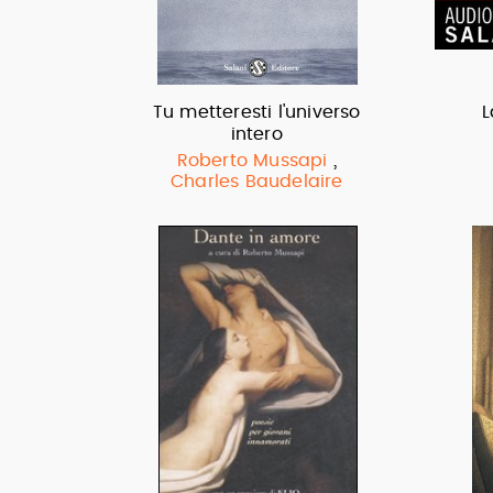
Tu metteresti l'universo
L
intero
,
Roberto Mussapi
Charles Baudelaire