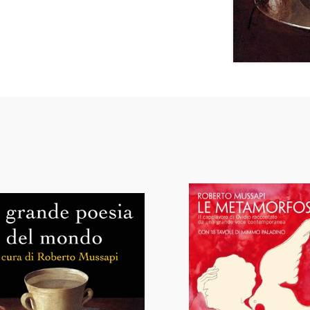
 in versi, (La Collana,
trale di Avvenire.