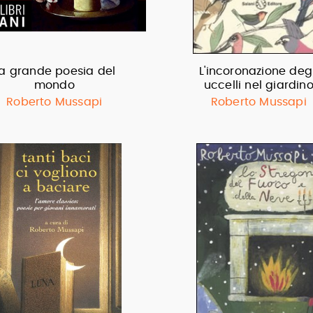
a grande poesia del
L'incoronazione degl
mondo
uccelli nel giardin
Roberto Mussapi
Roberto Mussapi