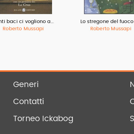
nti baci ci vogliono a…
Lo stregone del fuoco
Roberto Mussapi
Roberto Mussapi
Generi
N
Contatti
Torneo Ickabog
S