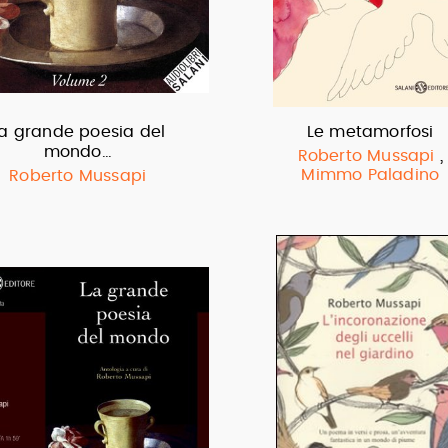
a grande poesia del
Le metamorfosi
mondo…
,
Roberto Mussapi
Mimmo Paladino
Roberto Mussapi