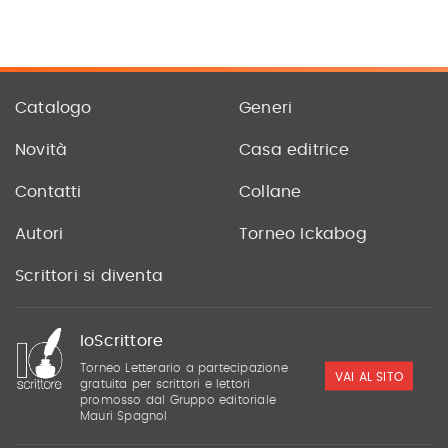
Catalogo
Generi
Novità
Casa editrice
Contatti
Collane
Autori
Torneo Ickabog
Scrittori si diventa
IoScrittore
Torneo Letterario a partecipazione
VAI AL SITO
gratuita per scrittori e lettori
promosso dal Gruppo editoriale
Mauri Spagnol