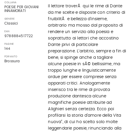
COLLANA
Il lettore troverÃ qui le rime di Dante
POESIE PER GIOVANI
INNAMORATI
da me scelte e disposte con criterio di
fruibilitÃ e bellezza d'insieme,
GENERE
Classici
arbitrario ma mosso dal proposito di
rendere un servizio alla poesia e
EAN
9788884517722
soprattutto ai lettori che accostino
PAGINE
Dante privi di particolare
144
preparazione. L'arbitrio, sempre a fin di
FORMATO
bene, si spinge anche a tagliare
Brossura
alcune poesie in sÃ© bellissime, ma
troppo lunghe e linguisticamente
ardue per essere comprese senza
apparati critici. Analogamente
inserisco tra le rime di provata
produzione dantesca alcune
magnifiche poesie attribuite ad
Alighieri senza certezza. Ecco poi
profilarsi la storia d'amore della Vita
nuova", di cui ho scelto solo molte
leggendarie poesie, rinunciando alla