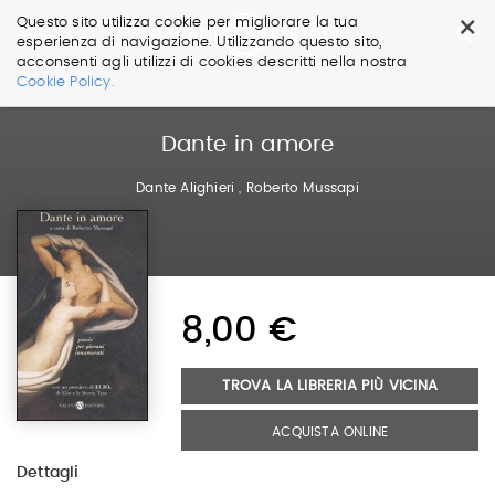
×
Questo sito utilizza cookie per migliorare la tua
esperienza di navigazione. Utilizzando questo sito,
acconsenti agli utilizzi di cookies descritti nella nostra
Salta
Cookie Policy.
ai
contenuti.
|
Dante in amore
Salta
alla
Dante Alighieri
,
Roberto Mussapi
navigazione
8,00 €
TROVA LA LIBRERIA PIÙ VICINA
ACQUISTA ONLINE
Dettagli