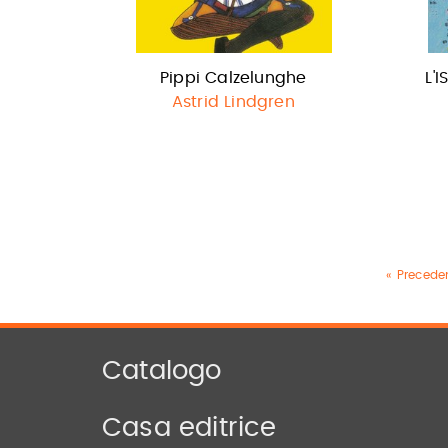
Pippi Calzelunghe
L'
Astrid Lindgren
« Preceden
Catalogo
Casa editrice