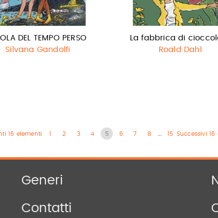
ISOLA DEL TEMPO PERSO
La fabbrica di ciocco
Silvana Gandolfi
Roald Dahl
ti 16 elementi
1
2
3
4
5
6
7
8
...
15
Successivi 16
Generi
N
Contatti