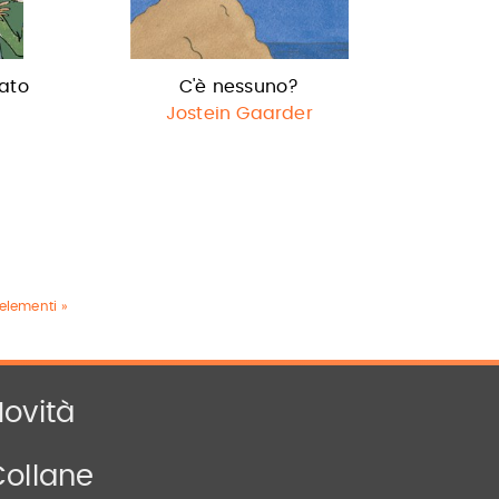
lato
C'è nessuno?
Jostein Gaarder
 elementi »
ovità
Collane