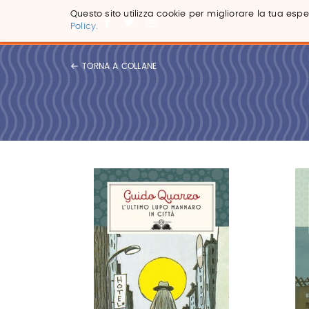
Questo sito utilizza cookie per migliorare la tua esper
Policy.
Salta
ai
TORNA A COLLANE
contenuti.
|
Salta
alla
navigazione