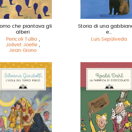
uomo che piantava gli
Storia di una gabbian
alberi
e…
,
Pericoli Tullio
Luis Sepúlveda
,
Jolivet Joelle
Jean Giono