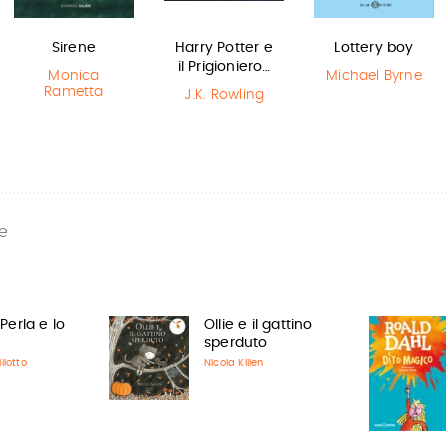
Sirene
Harry Potter e
Lottery boy
il Prigioniero…
Monica
Michael Byrne
Rametta
J.K. Rowling
e
 Perla e Io
Ollie e il gattino
sperduto
liotto
Nicola Killen