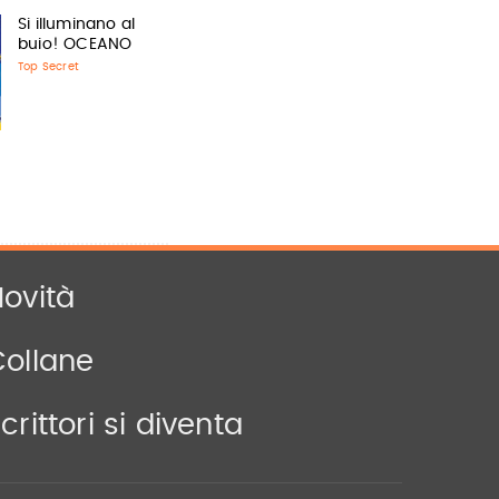
Si illuminano al
buio! OCEANO
Top Secret
ovità
Collane
crittori si diventa