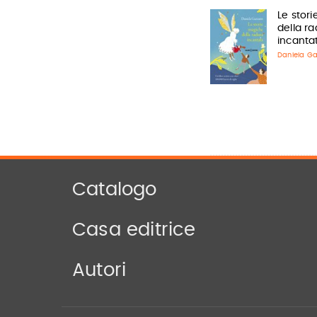
Le stor
della r
incanta
Daniela G
Catalogo
Casa editrice
Autori