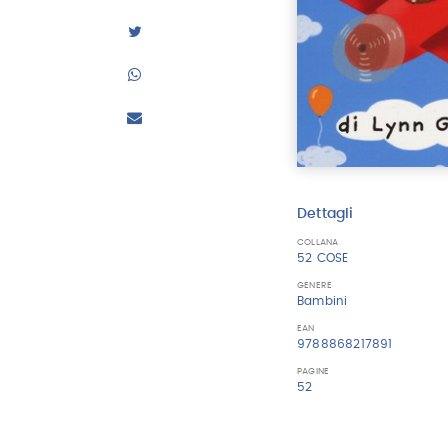
Dettagli
COLLANA
52 COSE
GENERE
Bambini
EAN
9788868217891
PAGINE
52