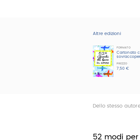
Altre edizioni
FORMATO
Cartonato 
sovraccope
PREZZO
7,50 €
Dello stesso autor
52 modi per 