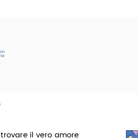
con
rta
e
trovare il vero amore