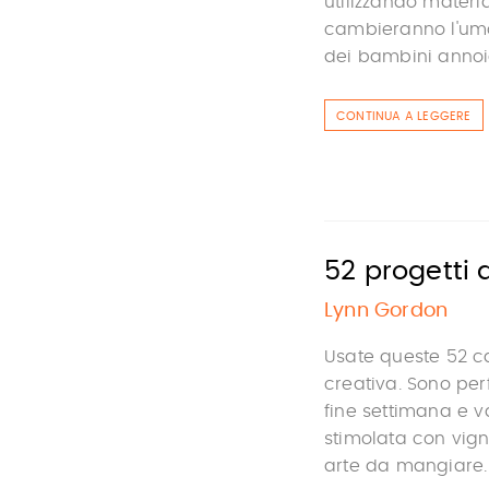
utilizzando materia
cambieranno l'umor
dei bambini annoiat
CONTINUA A LEGGERE
52 progetti 
Lynn Gordon
Usate queste 52 ca
creativa. Sono perf
fine settimana e 
stimolata con vigne
arte da mangiare.