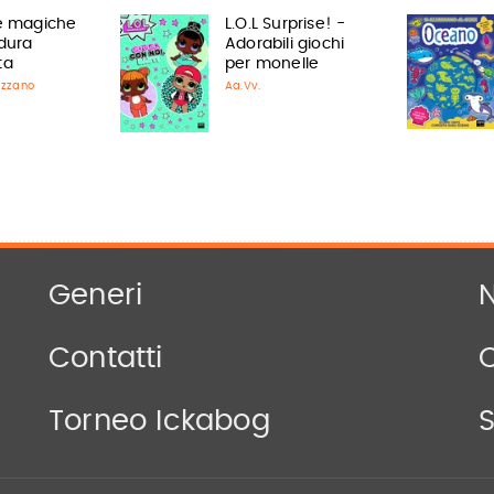
ie magiche
L.O.L Surprise! -
adura
Adorabili giochi
ta
per monelle
azzano
Aa.Vv.
Generi
N
Contatti
Torneo Ickabog
S