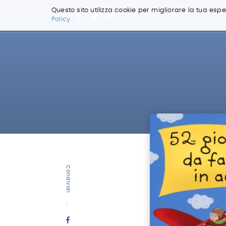
Questo sito utilizza cookie per migliorare la tua esper
Policy.
Salta
ai
contenuti.
|
Salta
alla
navigazione
Condividi