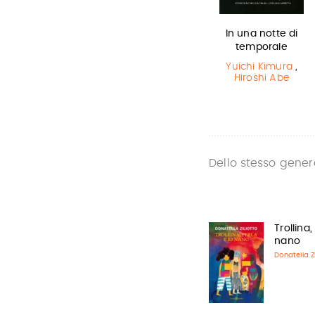
Il Libro della
La bambina
In una notte di
Polvere
che salvò il…
temporale
Philip Pullman
Matt Haig
,
Yuichi Kimura
,
Chris Mould
Hiroshi Abe
Dello stesso gener
Trollina,
nano
Donatella Zi