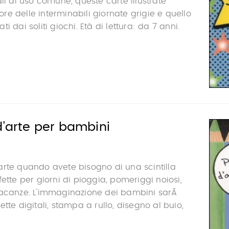
li di uso comune, queste carte illustrate
e delle interminabili giornate grigie e quello
i dai soliti giochi. Età di lettura: da 7 anni.
d'arte per bambini
rte quando avete bisogno di una scintilla
ette per giorni di pioggia, pomeriggi noiosi,
vacanze. L'immaginazione dei bambini sarÃ
tte digitali, stampa a rullo, disegno al buio,