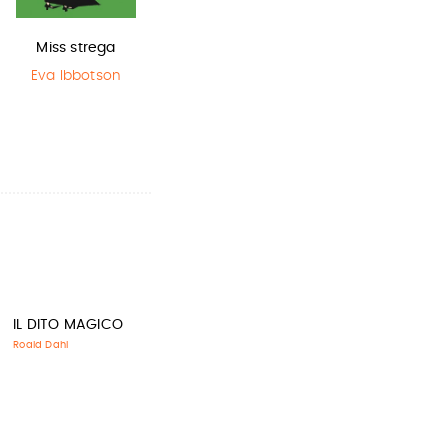
Miss strega
L'ultimo lupo
Olga di carta -
mannaro in
Jum…
Eva Ibbotson
città
Elisabetta
Gnone
Guido Quarzo
IL DITO MAGICO
Roald Dahl