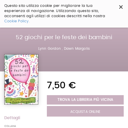
×
Questo sito utilizza cookie per migliorare la tua
esperienza di navigazione. Utilizzando questo sito,
acconsenti agli utilizzi di cookies descritti nella nostra
Salta
Cookie Policy.
ai
contenuti.
|
52 giochi per le feste dei bambini
Salta
alla
Lynn Gordon
,
Dawn Margolis
navigazione
7,50 €
TROVA LA LIBRERIA PIÙ VICINA
ACQUISTA ONLINE
Dettagli
COLLANA