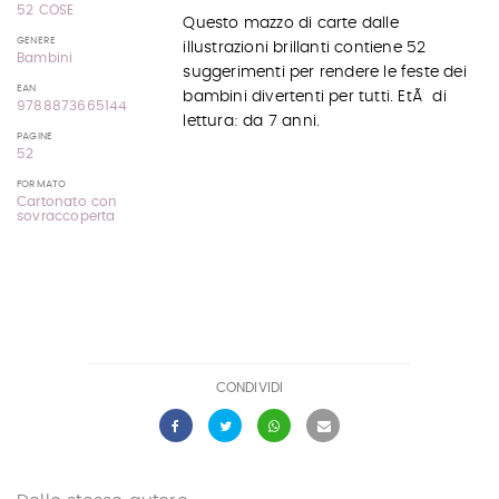
52 COSE
Questo mazzo di carte dalle
GENERE
illustrazioni brillanti contiene 52
Bambini
suggerimenti per rendere le feste dei
EAN
bambini divertenti per tutti. EtÃ di
9788873665144
lettura: da 7 anni.
PAGINE
52
FORMATO
Cartonato con
sovraccoperta
CONDIVIDI