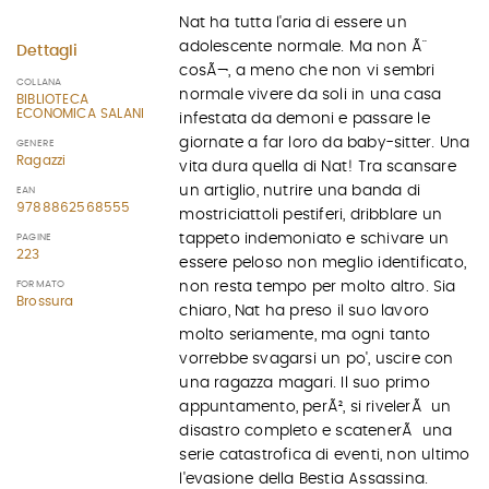
Nat ha tutta l'aria di essere un
adolescente normale. Ma non Ã¨
Dettagli
cosÃ¬, a meno che non vi sembri
COLLANA
normale vivere da soli in una casa
BIBLIOTECA
ECONOMICA SALANI
infestata da demoni e passare le
giornate a far loro da baby-sitter. Una
GENERE
Ragazzi
vita dura quella di Nat! Tra scansare
un artiglio, nutrire una banda di
EAN
9788862568555
mostriciattoli pestiferi, dribblare un
tappeto indemoniato e schivare un
PAGINE
223
essere peloso non meglio identificato,
FORMATO
non resta tempo per molto altro. Sia
Brossura
chiaro, Nat ha preso il suo lavoro
molto seriamente, ma ogni tanto
vorrebbe svagarsi un po', uscire con
una ragazza magari. Il suo primo
appuntamento, perÃ², si rivelerÃ un
disastro completo e scatenerÃ una
serie catastrofica di eventi, non ultimo
l'evasione della Bestia Assassina.