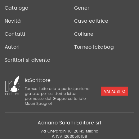
Catalogo
Generi
Novità
Casa editrice
Contatti
Collane
Autori
Torneo Ickabog
Scrittori si diventa
IoScrittore
Torneo Letterario a partecipazione
VAI AL SITO
gratuita per scrittori e lettori
promosso dal Gruppo editoriale
Mauri Spagnol
Adriano Salani Editore srl
via Gherardini 10, 20145 Milano
P. IVA 12630510159