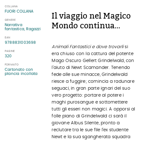
COLLANA
FUORI COLLANA
Il viaggio nel Magico
GENERE
Mondo continua…
Narrativa
fantastica, Ragazzi
EAN
9788831003698
Animali Fantastici e dove trovarli
si
PAGINE
era chiuso con la cattura del potente
320
Mago Oscuro Gellert Grindelwald, con
FORMATO
l'aiuto di Newt Scamander. Tenendo
Cartonato con
plancia incollata
fede alle sue minacce, Grindelwald
riesce a fuggire; comincia a radunare
seguaci, in gran parte ignari del suo
vero progetto: portare al potere i
maghi purosangue e sottomettere
tutti gli esseri non magici. A opporsi al
folle piano di Grindelwald ci sarà il
giovane Albus Silente, pronto a
reclutare tra le sue file l’ex studente
Newt e la sua sgangherata squadra