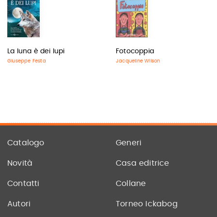
La luna è dei lupi
Fotocoppia
Giuseppe Festa
Jacqueline Wilson
Catalogo
Generi
Novità
Casa editrice
Contatti
Collane
Autori
Torneo Ickabog