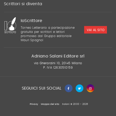
Scrittori si diventa
IoScrittore
Torneo Letterario a partecipazione
VAI AL SITO
gratuita per scrittori e lettori
promosso dal Gruppo editoriale
Mauri Spagnol
Adriano Salani Editore srl
via Gherardini 10, 20145 Milano
P. IVA 12630510159
SEGUICI SUI SOCIAL
Privacy
Mappa del sito
Salani © 2000 - 2026