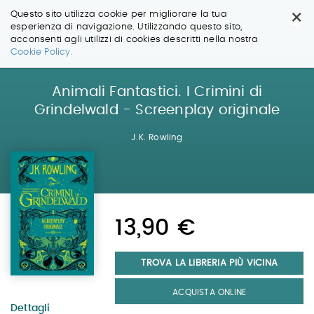
×
Questo sito utilizza cookie per migliorare la tua
esperienza di navigazione. Utilizzando questo sito,
acconsenti agli utilizzi di cookies descritti nella nostra
Salta
Cookie Policy.
ai
contenuti.
|
Animali Fantastici. I Crimini di
Salta
Grindelwald - Screenplay originale
alla
navigazione
J.K. Rowling
13,90 €
TROVA LA LIBRERIA PIÙ VICINA
ACQUISTA ONLINE
Dettagli