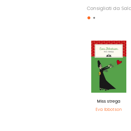
Consigliati da Sal
La bambina
L'ultimo lupo
Miss strega
che salvò il…
mannaro in
Eva Ibbotson
città
Matt Haig
,
Chris Mould
Guido Quarzo