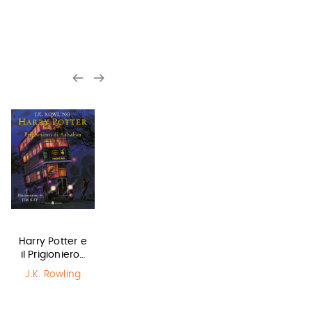
Harry Potter e
In una notte di
Il Libro della
il Prigioniero…
temporale
Polvere
J.K. Rowling
Yuichi Kimura
,
Philip Pullman
Hiroshi Abe