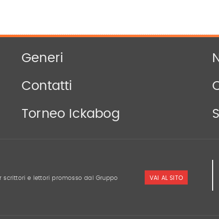
Generi
N
Contatti
Torneo Ickabog
S
VAI AL SITO
r scrittori e lettori promosso dal Gruppo