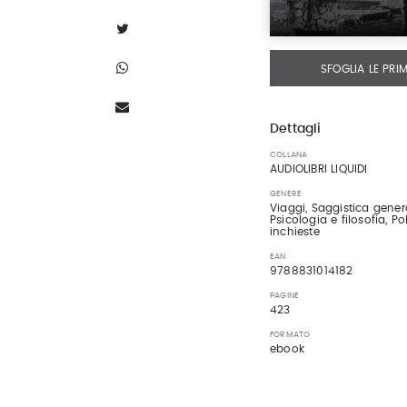
SFOGLIA LE PRI
Dettagli
COLLANA
AUDIOLIBRI LIQUIDI
GENERE
Viaggi, Saggistica genera
Psicologia e filosofia, Pol
inchieste
EAN
9788831014182
PAGINE
423
FORMATO
ebook