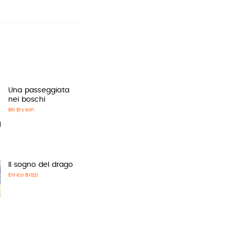
Una passeggiata
nei boschi
Bill Bryson
Il sogno del drago
Enrico Brizzi