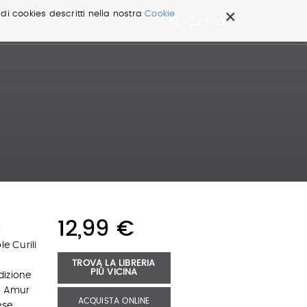
×
 di cookies descritti nella nostra
Cookie
Cerca ...
12,99 €
l
le Curili
TROVA LA LIBRERIA
PIÙ VICINA
dizione
me Amur
ACQUISTA ONLINE
ese