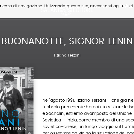
ienza di navigazione. Utilizzando questo sito, acconsenti agli utilizzi
BUONANOTTE, SIGNOR LENIN
Tiziano Terzani
Nell’agosto 1991, Tiziano Terzani – che già ne
febbraio precedente ha potuto visitare le iso
e Sachalin, estremo avamposto dell’Unione
Sovietica – inizia, come membro di una spe
sovietico-cinese, un lungo viaggio sul fiu
per osservare da vicino la situazione del pa