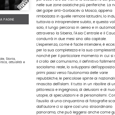
nelle sue zone asiatiche più periferiche. La n
del golpe anti-Gorbacëv a Mosca, appena
rimbalzata in quelle remote latitudini, lo ind
MA PAGINE
tuttavia a intraprendere subito, e questa vo
solo, il lungo percorso in aereo e in automob
attraverso la Siberia, l’Asia Centrale e il Cau
condurrà in due mesi sino alla capitale.
L’esperienza, come è facile intendere, è ecce
per la sua completezza e la sua complessità
nonché per il particolare momento in cui si 
le, Storia,
il crollo del comunismo, il definitivo fallimen
itica, attualità e
socialismo reale, lo svilupparsi dell’opposizio
primi passi verso l’autonomia delle varie
repubbliche, le pericolose spinte ai nazionali
rinascita dell’Islam. Il tutto in un ribollire di
pittoresca e ingegnosa, di delusioni e di nu
utopie, di speculazioni e di personalismi. Co
l’ausilio di una cinquantina di fotografie sca
dall’autore ci si apre così uno straordinario
panorama, che può leggersi anche come g