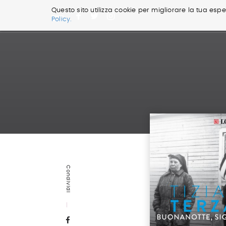
Questo sito utilizza cookie per migliorare la tua esper
Policy.
Salta
ai
contenuti.
|
Salta
alla
navigazione
Condividi