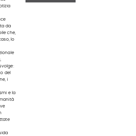
otizia
uce
lta da
ile che,
caso, lo
zionale
,
svolge:
to del
ne, i
smi e la
 umanità
ove
n
ttate
uida