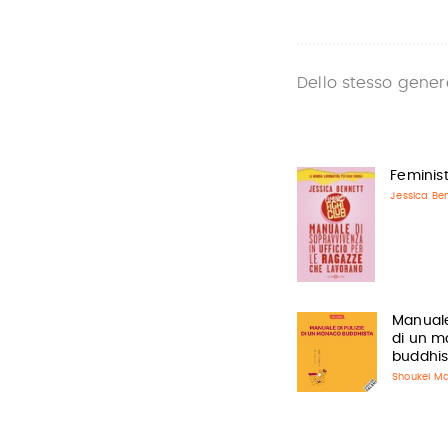
Dello stesso gener
Feminist
Jessica Be
Manuale 
di un 
buddhis
Shoukei M