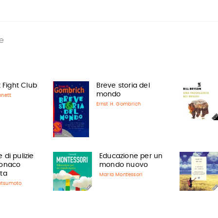
e
 Fight Club
Breve storia del
mondo
nnett
Ernst H. Gombrich
di pulizie
Educazione per un
monaco
mondo nuovo
ta
Maria Montessori
atsumoto