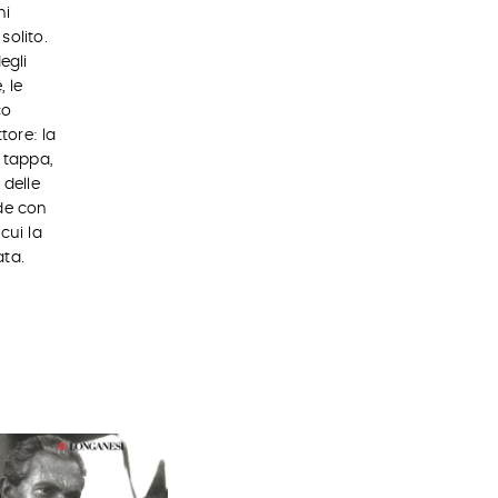
ni
solito.
egli
 le
co
tore: la
n tappa,
 delle
ude con
cui la
ata.