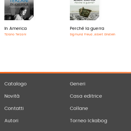
In America
Perché la guerra
Tiziano Terzani
Sigmund Freud
Albert Einstein
,
Catalogo
Generi
Novità
Casa editrice
Contatti
Collane
Autori
Torneo Ickabog