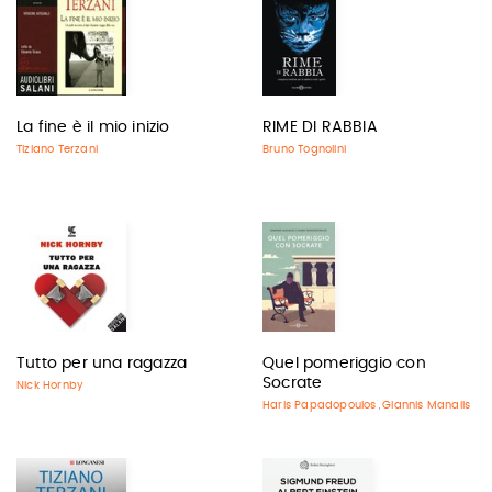
La fine è il mio inizio
RIME DI RABBIA
Tiziano Terzani
Bruno Tognolini
Tutto per una ragazza
Quel pomeriggio con
Socrate
Nick Hornby
Haris Papadopoulos
Giannis Manalis
,