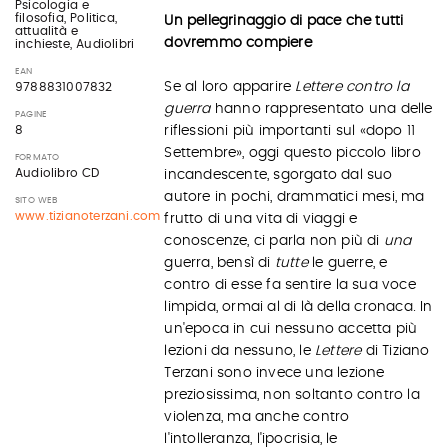
Psicologia e
filosofia, Politica,
Un pellegrinaggio di pace che tutti
attualità e
dovremmo compiere
inchieste, Audiolibri
EAN
Se al loro apparire
Lettere contro la
9788831007832
guerra
hanno rappresentato una delle
PAGINE
riflessioni più importanti sul «dopo 11
8
Settembre», oggi questo piccolo libro
FORMATO
Audiolibro CD
incandescente, sgorgato dal suo
autore in pochi, drammatici mesi, ma
SITO WEB
www.tizianoterzani.com
frutto di una vita di viaggi e
conoscenze, ci parla non più di
una
guerra, bensì di
tutte
le guerre, e
contro di esse fa sentire la sua voce
limpida, ormai al di là della cronaca. In
un'epoca in cui nessuno accetta più
lezioni da nessuno, le
Lettere
di Tiziano
Terzani sono invece una lezione
preziosissima, non soltanto contro la
violenza, ma anche contro
l'intolleranza, l'ipocrisia, le