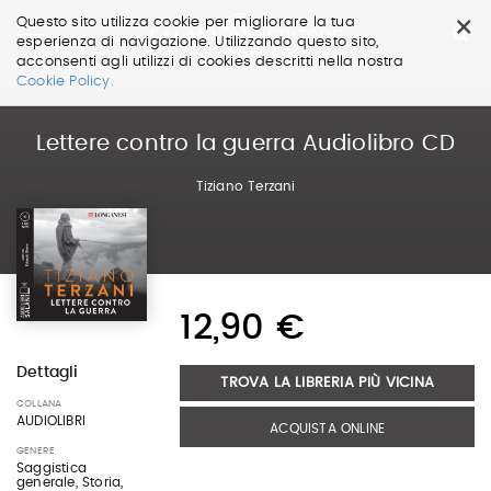
×
Questo sito utilizza cookie per migliorare la tua
esperienza di navigazione. Utilizzando questo sito,
acconsenti agli utilizzi di cookies descritti nella nostra
Salta
Cookie Policy.
ai
contenuti.
|
Lettere contro la guerra Audiolibro CD
Salta
alla
Tiziano Terzani
navigazione
12,90 €
Dettagli
TROVA LA LIBRERIA PIÙ VICINA
COLLANA
AUDIOLIBRI
ACQUISTA ONLINE
GENERE
Saggistica
generale, Storia,