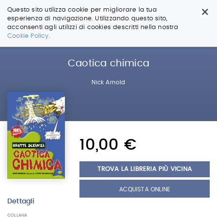
×
Questo sito utilizza cookie per migliorare la tua
esperienza di navigazione. Utilizzando questo sito,
acconsenti agli utilizzi di cookies descritti nella nostra
Salta
Cookie Policy.
ai
contenuti.
|
Caotica chimica
Salta
alla
Nick Arnold
navigazione
10,00 €
TROVA LA LIBRERIA PIÙ VICINA
ACQUISTA ONLINE
Dettagli
COLLANA