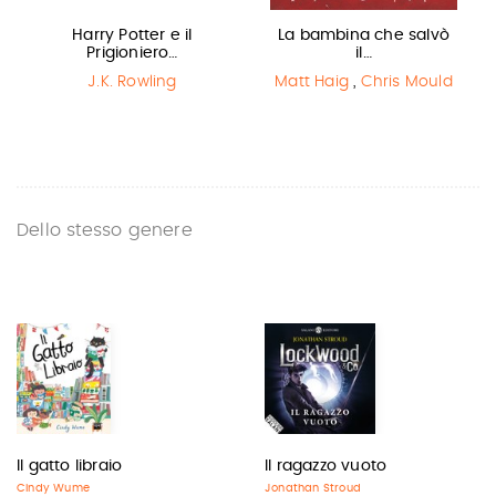
Harry Potter e il
La bambina che salvò
Prigioniero…
il…
J.K. Rowling
Matt Haig
,
Chris Mould
Dello stesso genere
Il gatto libraio
Il ragazzo vuoto
Cindy Wume
Jonathan Stroud