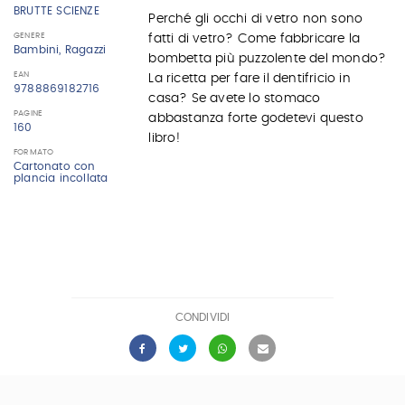
BRUTTE SCIENZE
Perché gli occhi di vetro non sono
GENERE
fatti di vetro? Come fabbricare la
Bambini, Ragazzi
bombetta più puzzolente del mondo?
EAN
La ricetta per fare il dentifricio in
9788869182716
casa? Se avete lo stomaco
PAGINE
abbastanza forte godetevi questo
160
libro!
FORMATO
Cartonato con
plancia incollata
CONDIVIDI