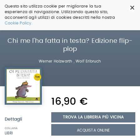
×
Questo sito utilizza cookie per migliorare la tua
esperienza di navigazione. Utilizzando questo sito,
acconsenti agli utilizzi di cookies descritti nella nostra
Salta
Cookie Policy.
ai
contenuti.
|
Chi me l'ha fatta in testa? Edizione flip-
Salta
plop
alla
navigazione
Werner Holzwarth
,
Wolf Erlbruch
16,90 €
TROVA LA LIBRERIA PIÙ VICINA
Dettagli
COLLANA
ACQUISTA ONLINE
LIBRI