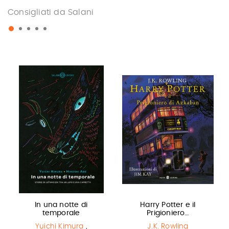
Consigliati da Salani
In una notte di
Harry Potter e il
temporale
Prigioniero…
Yuichi Kimura
,
J.K. Rowling