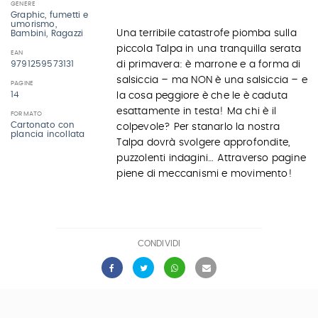
GENERE
Graphic, fumetti e
umorismo,
Una terribile catastrofe piomba sulla
Bambini, Ragazzi
piccola Talpa in una tranquilla serata
EAN
di primavera: è marrone e a forma di
9791259573131
salsiccia – ma NON è una salsiccia – e
PAGINE
14
la cosa peggiore è che le è caduta
esattamente in testa! Ma chi è il
FORMATO
Cartonato con
colpevole? Per stanarlo la nostra
plancia incollata
Talpa dovrà svolgere approfondite,
puzzolenti indagini… Attraverso pagine
piene di meccanismi e movimento!
CONDIVIDI