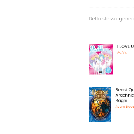
Dello stesso gener
I LOVE U
Aa.Vv.
Beast Qu
Arachnid.
Ragni.
Adam Blad