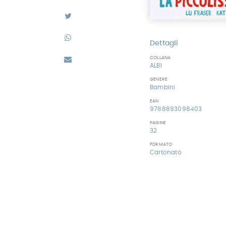
Dettagli
COLLANA
ALBI
GENERE
Bambini
EAN
9788893098403
PAGINE
32
FORMATO
Cartonato