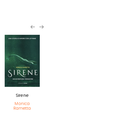
Sirene
Lottery boy
La bambina
che salvò il…
Monica
Michael Byrne
Rametta
Matt Haig
,
Chris Mould