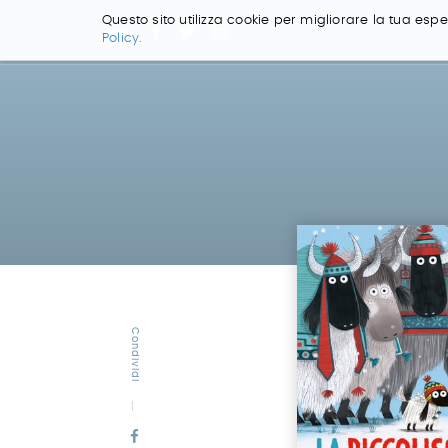
Questo sito utilizza cookie per migliorare la tua esper
Policy.
Salta
ai
contenuti.
|
Salta
alla
navigazione
Condividi