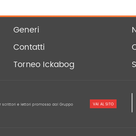
Generi
N
Contatti
Torneo Ickabog
S
VAI AL SITO
r scrittori e lettori promosso dal Gruppo