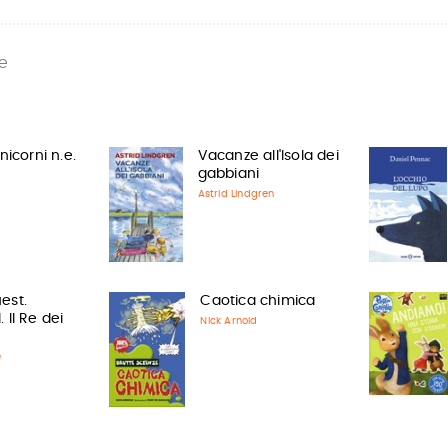
e
nicorni n.e.
Vacanze all'Isola dei
gabbiani
Astrid Lindgren
est.
Caotica chimica
 Il Re dei
Nick Arnold
e