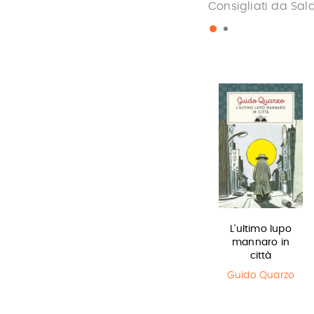
Consigliati da Sal
Harry Potter e
In una notte di
L'ultimo lupo
il Prigioniero…
temporale
mannaro in
città
J.K. Rowling
Yuichi Kimura
,
Hiroshi Abe
Guido Quarzo