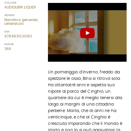
COLLANA
AUDIOLIBRI LIQUIDI
GENERE
Narrativa generale,
Letteratura
EAN
9788831020183
PAGINE
368
Un pomeriggio d’inverno, freddo da
spezzare le ossa, Bina si ritrova sola.
Ha ottantatré anni e aspetta suo
nipote al parco del Cinghio, un
quartiere da cui è meglio tenersi alla
larga ai margini di una cittadina
perbene. Marta, che di anni ne ha
venticinque, e che al Cinghio è
cresciuta imparando che il mondo è
storto e non lo si può aggiustare, la