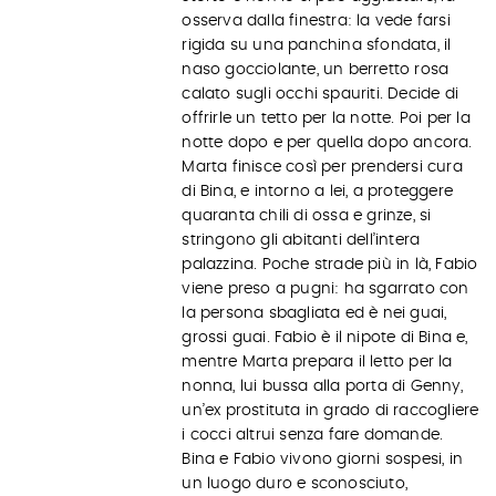
osserva dalla finestra: la vede farsi
rigida su una panchina sfondata, il
naso gocciolante, un berretto rosa
calato sugli occhi spauriti. Decide di
offrirle un tetto per la notte. Poi per la
notte dopo e per quella dopo ancora.
Marta finisce così per prendersi cura
di Bina, e intorno a lei, a proteggere
quaranta chili di ossa e grinze, si
stringono gli abitanti dell’intera
palazzina. Poche strade più in là, Fabio
viene preso a pugni: ha sgarrato con
la persona sbagliata ed è nei guai,
grossi guai. Fabio è il nipote di Bina e,
mentre Marta prepara il letto per la
nonna, lui bussa alla porta di Genny,
un’ex prostituta in grado di raccogliere
i cocci altrui senza fare domande.
Bina e Fabio vivono giorni sospesi, in
un luogo duro e sconosciuto,