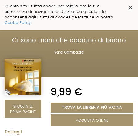
×
Questo sito utilizza cookie per migliorare la tua
esperienza di navigazione. Utilizzando questo sito,
acconsenti agli utilizzi di cookies descritti nella nostra
Salta
Cookie Policy.
ai
contenuti.
|
Ci sono mani che odorano di buono
Salta
alla
Sara Gambazza
navigazione
9,99 €
SFOGLIA LE
TROVA LA LIBRERIA PIÙ VICINA
PRIMA PAGINE
ACQUISTA ONLINE
Dettagli