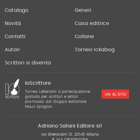
Catalogo
Generi
Novità
Casa editrice
Contatti
Collane
Autori
Torneo Ickabog
Scrittori si diventa
IoScrittore
Torneo Letterario a partecipazione
VAI AL SITO
gratuita per scrittori e lettori
promosso dal Gruppo editoriale
Mauri Spagnol
Adriano Salani Editore srl
via Gherardini 10, 20145 Milano
P. IVA 12630510159