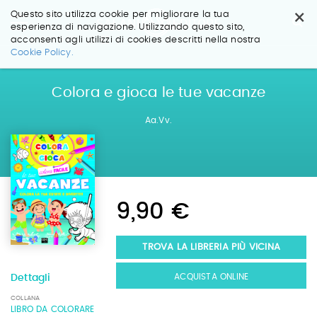
×
Questo sito utilizza cookie per migliorare la tua
esperienza di navigazione. Utilizzando questo sito,
acconsenti agli utilizzi di cookies descritti nella nostra
Salta
Cookie Policy.
ai
contenuti.
|
Colora e gioca le tue vacanze
Salta
alla
Aa.Vv.
navigazione
9,90 €
TROVA LA LIBRERIA PIÙ VICINA
ACQUISTA ONLINE
Dettagli
COLLANA
LIBRO DA COLORARE