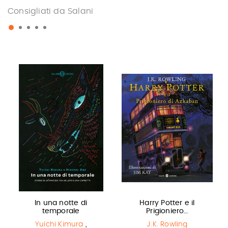
Consigliati da Salani
In una notte di
Harry Potter e il
temporale
Prigioniero…
Yuichi Kimura
,
J.K. Rowling