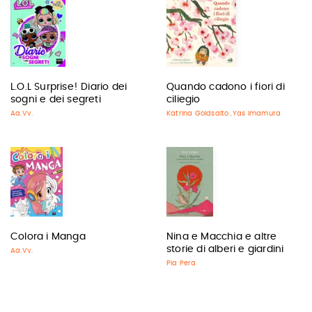
L.O.L Surprise! Diario dei
Quando cadono i fiori di
sogni e dei segreti
ciliegio
Aa.Vv.
Katrina Goldsaito
Yas Imamura
,
Colora i Manga
Nina e Macchia e altre
storie di alberi e giardini
Aa.Vv.
Pia Pera