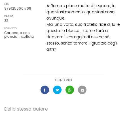
EAN
A Ramon piace molto disegnare, in
9791256601769
qualsiasi momento, qualsiasi cosa,
PAGINE
ovunque.
32
Ma, una volta, suo fratello ride di lui e
FORMATO
questo lo blocca... come farà a
Cartonato con
plancia incollata
ritrovare il coraggio di essere sé
stesso, senza temere il giudizio degli
altri?
CONDIVIDI
Dello stesso autore