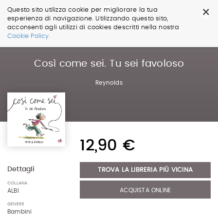
×
Questo sito utilizza cookie per migliorare la tua
esperienza di navigazione. Utilizzando questo sito,
acconsenti agli utilizzi di cookies descritti nella nostra
Salta
Cookie Policy.
ai
contenuti.
|
Così come sei. Tu sei favoloso
Salta
alla
Reynolds
navigazione
12,90 €
Dettagli
TROVA LA LIBRERIA PIÙ VICINA
COLLANA
ACQUISTA ONLINE
ALBI
GENERE
Bambini